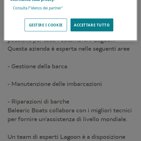
di qualità per i catamarani Lagoon in tutte le
Consulta l’"elenco dei partner"
Isole Baleari.
GESTIRE I COOKIE
ACCETTARE TUTTO
L'obiettivo è fornire il miglior servizio
possibile per tutti i catamarani Lagoon.
Questa azienda è esperta nelle seguenti aree
- Gestione della barca
- Manutenzione delle imbarcazioni
- Riparazioni di barche
Balearic Boats collabora con i migliori tecnici
per fornire un'assistenza di livello mondiale.
Un team di esperti Lagoon è a disposizione