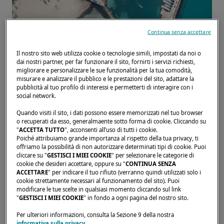
Continua senza accettare
Il nostro sito web utilizza cookie o tecnologie simili, impostati da noi o
Home page
Centri di assistenza
BALEARIC BOATS
dai nostri partner, per far funzionare il sito, fornirti i servizi richiesti,
migliorare e personalizzare le sue funzionalità per la tua comodità,
misurare e analizzare il pubblico e le prestazioni del sito, adattare la
pubblicità al tuo profilo di interessi e permetterti di interagire con i
social network.
Quando visiti il sito, i dati possono essere memorizzati nel tuo browser
o recuperati da esso, generalmaente sotto forma di cookie. Cliccando su
"
ACCETTA TUTTO
", acconsenti all’uso di tutti i cookie.
Poiché attribuiamo grande importanza al rispetto della tua privacy, ti
offriamo la possibilità di non autorizzare determinati tipi di cookie. Puoi
cliccare su "
GESTISCI I MIEI COOKIE
" per selezionare le categorie di
cookie che desideri accettare, oppure su "
CONTINUA SENZA
ACCETTARE
" per indicare il tuo rifiuto (verranno quindi utilizzati solo i
cookie strettamente necessari al funzionamento del sito). Puoi
modificare le tue scelte in qualsiasi momento cliccando sul link
"
GESTISCI I MIEI COOKIE
" in fondo a ogni pagina del nostro sito.
Per ulteriori informazioni, consulta la Sezione 9 della nostra
Balearic Boats offre servizi nautici completi e
informativa sulla privacy
.