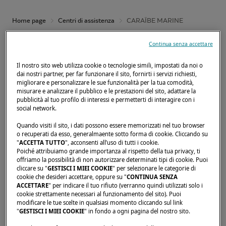
Home page
Centri di assistenza
CARAÏBE MARINE
Continua senza accettare
Il nostro sito web utilizza cookie o tecnologie simili, impostati da noi o
dai nostri partner, per far funzionare il sito, fornirti i servizi richiesti,
Caraïbe Marine è un'impresa navale della
migliorare e personalizzare le sue funzionalità per la tua comodità,
Martinica specializzata in attrezzature per
misurare e analizzare il pubblico e le prestazioni del sito, adattare la
pubblicità al tuo profilo di interessi e permetterti di interagire con i
imbarcazioni, ma anche in assistenza nautica
social network.
post-vendita, manutenzione e installazione di
Quando visiti il sito, i dati possono essere memorizzati nel tuo browser
attrezzature. Situata nel porto di Le Marin,
o recuperati da esso, generalmaente sotto forma di cookie. Cliccando su
"
ACCETTA TUTTO
", acconsenti all’uso di tutti i cookie.
l'azienda è composta da un team di
Poiché attribuiamo grande importanza al rispetto della tua privacy, ti
offriamo la possibilità di non autorizzare determinati tipi di cookie. Puoi
appassionati e specialisti del settore nautico,
cliccare su "
GESTISCI I MIEI COOKIE
" per selezionare le categorie di
sempre disponibili a consigliarvi e guidarvi
cookie che desideri accettare, oppure su "
CONTINUA SENZA
ACCETTARE
" per indicare il tuo rifiuto (verranno quindi utilizzati solo i
nella scelta delle attrezzature.
cookie strettamente necessari al funzionamento del sito). Puoi
modificare le tue scelte in qualsiasi momento cliccando sul link
Dalla creazione dell'azienda nel 1992, Caraïbe
"
GESTISCI I MIEI COOKIE
" in fondo a ogni pagina del nostro sito.
Marine si è sviluppata in Martinica e si è