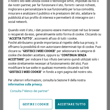
Il nostro sito web utilizza cookie o tecnologie simili, impostati da noi o
dai nostri partner, per far funzionare il sito, fornirti i servizi richiesti,
migliorare e personalizzare le sue funzionalità per la tua comodità,
misurare e analizzare il pubblico e le prestazioni del sito, adattare la
pubblicità al tuo profilo di interessi e permetterti di interagire con i
social network.
Home page
Rivenditori
COTE AQUITAINE PLAISANCE
Quando visiti il sito, i dati possono essere memorizzati nel tuo browser
o recuperati da esso, generalmaente sotto forma di cookie. Cliccando su
"
ACCETTA TUTTO
", acconsenti all’uso di tutti i cookie.
Poiché attribuiamo grande importanza al rispetto della tua privacy, ti
offriamo la possibilità di non autorizzare determinati tipi di cookie. Puoi
cliccare su "
GESTISCI I MIEI COOKIE
" per selezionare le categorie di
cookie che desideri accettare, oppure su "
CONTINUA SENZA
ACCETTARE
" per indicare il tuo rifiuto (verranno quindi utilizzati solo i
cookie strettamente necessari al funzionamento del sito). Puoi
modificare le tue scelte in qualsiasi momento cliccando sul link
"
GESTISCI I MIEI COOKIE
" in fondo a ogni pagina del nostro sito.
Per ulteriori informazioni, consulta la Sezione 9 della nostra
informativa sulla privacy
.
Consulta l’"elenco dei partner"
GESTIRE I COOKIE
ACCETTARE TUTTO