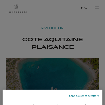
IT
RIVENDITORI
COTE AQUITAINE
PLAISANCE
Continua senza accettare