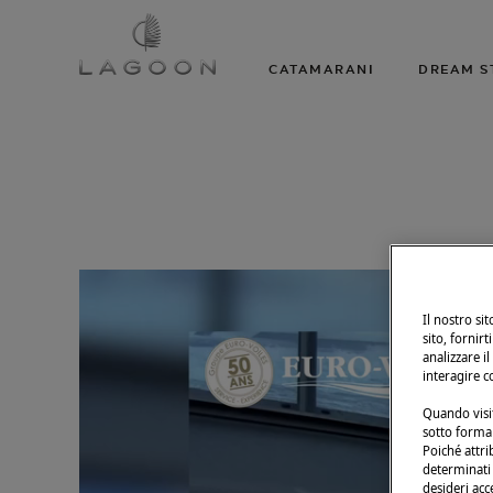
CATAMARANI
DREAM S
Il nostro si
sito, fornirt
analizzare il
interagire c
Quando visit
sotto forma 
Poiché attri
determinati t
desideri acc