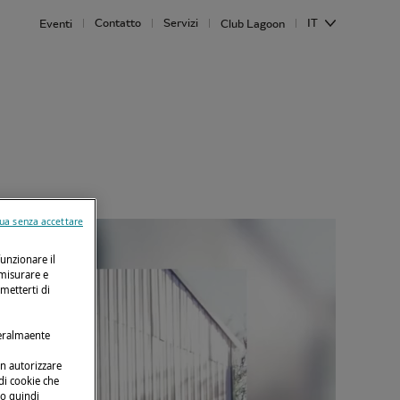
Contatto
Servizi
IT
Eventi
Club Lagoon
ua senza accettare
funzionare il
 misurare e
rmetterti di
neralmaente
on autorizzare
 di cookie che
no quindi