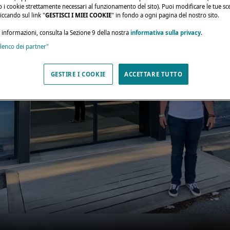
olo i cookie strettamente necessari al funzionamento del sito). Puoi modificare le tue sce
ccando sul link "
GESTISCI I MIEI COOKIE
" in fondo a ogni pagina del nostro sito.
i informazioni, consulta la Sezione 9 della nostra
informativa sulla privacy
.
elenco dei partner"
GESTIRE I COOKIE
ACCETTARE TUTTO