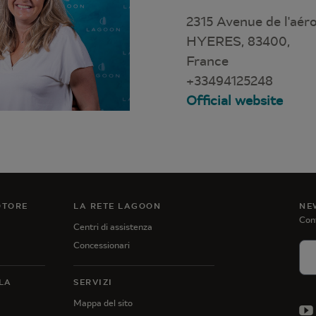
2315 Avenue de l'aér
HYERES, 83400,
France
+33494125248
Official website
OTORE
LA RETE LAGOON
NE
Cont
Centri di assistenza
Concessionari
LA
SERVIZI
Mappa del sito