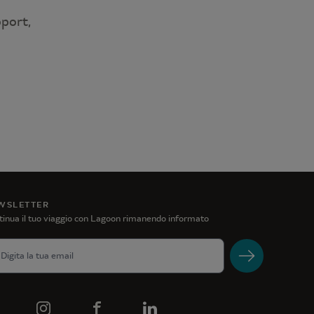
oport,
WSLETTER
inua il tuo viaggio con Lagoon rimanendo informato