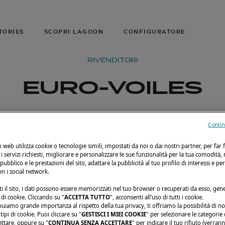
TORIES
SCOPRI LAGOON
CONFIGURATORE
RIVENDITORI
EURO-VOILES
Contin
to web utilizza cookie o tecnologie simili, impostati da noi o dai nostri partner, per far 
i i servizi richiesti, migliorare e personalizzare le sue funzionalità per la tua comodità,
 pubblico e le prestazioni del sito, adattare la pubblicità al tuo profilo di interessi e pe
on i social network.
i il sito, i dati possono essere memorizzati nel tuo browser o recuperati da esso, ge
di cookie. Cliccando su "
ACCETTA TUTTO
", acconsenti all’uso di tutti i cookie.
buiamo grande importanza al rispetto della tua privacy, ti offriamo la possibilità di n
ipi di cookie. Puoi cliccare su "
GESTISCI I MIEI COOKIE
" per selezionare le categorie
ettare, oppure su "
CONTINUA SENZA ACCETTARE
" per indicare il tuo rifiuto (verran