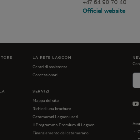
+47 64 90 70 40
Official website
OTORE
LA RETE LAGOON
NE
Cont
Centri di assistenza
Concessionari
LA
SERVIZI
Mappa del sito
Richiedi una brochure
Catamarani Lagoon usati
Ass
Il Programma Premium di Lagoon
C
Finanziamento del catamarano
F