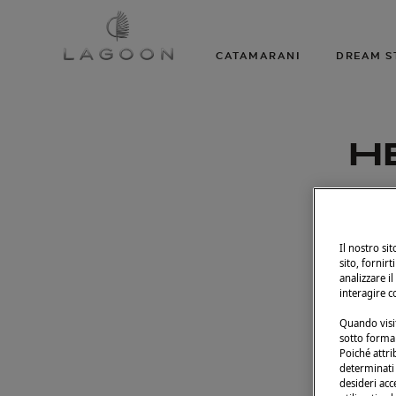
CATAMARANI
DREAM S
H
Il nostro si
sito, fornirt
analizzare il
interagire c
Quando visit
sotto forma 
Poiché attri
determinati t
desideri acc