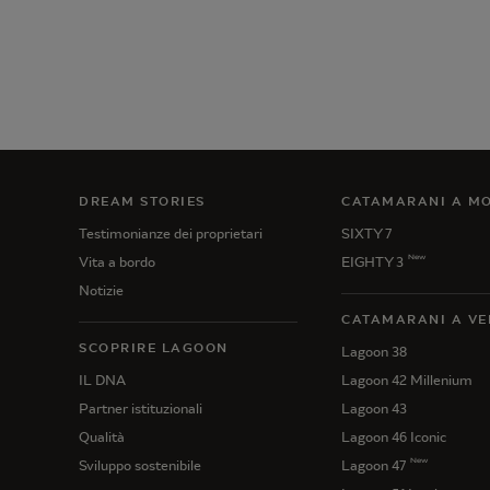
DREAM STORIES
CATAMARANI A M
Testimonianze dei proprietari
SIXTY 7
New
Vita a bordo
EIGHTY 3
Notizie
CATAMARANI A VE
SCOPRIRE LAGOON
Lagoon 38
IL DNA
Lagoon 42 Millenium
Partner istituzionali
Lagoon 43
Qualità
Lagoon 46 Iconic
New
Sviluppo sostenibile
Lagoon 47