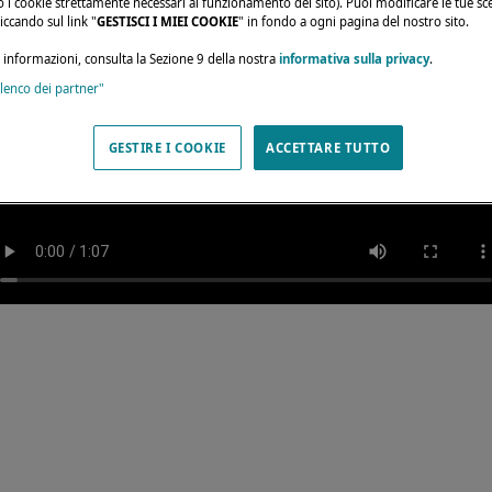
olo i cookie strettamente necessari al funzionamento del sito). Puoi modificare le tue sce
ccando sul link "
GESTISCI I MIEI COOKIE
" in fondo a ogni pagina del nostro sito.
i informazioni, consulta la Sezione 9 della nostra
informativa sulla privacy
.
elenco dei partner"
GESTIRE I COOKIE
ACCETTARE TUTTO