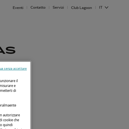
Contatto
Servizi
IT
Eventi
Club Lagoon
AS
ua senza accettare
funzionare il
 misurare e
rmetterti di
neralmaente
on autorizzare
 di cookie che
no quindi