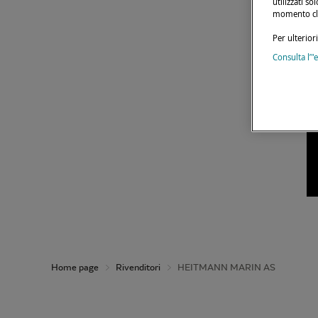
utilizzati s
momento cli
Per ulterior
Consulta l’"
Home page
Rivenditori
HEITMANN MARIN AS