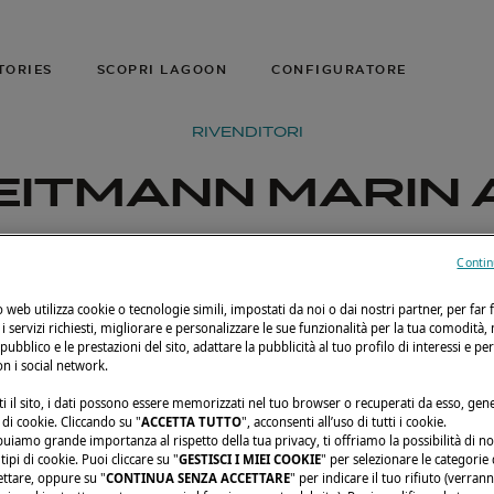
TORIES
SCOPRI LAGOON
CONFIGURATORE
RIVENDITORI
EITMANN MARIN 
Contin
to web utilizza cookie o tecnologie simili, impostati da noi o dai nostri partner, per far 
i i servizi richiesti, migliorare e personalizzare le sue funzionalità per la tua comodità,
 pubblico e le prestazioni del sito, adattare la pubblicità al tuo profilo di interessi e pe
on i social network.
i il sito, i dati possono essere memorizzati nel tuo browser o recuperati da esso, ge
di cookie. Cliccando su "
ACCETTA TUTTO
", acconsenti all’uso di tutti i cookie.
buiamo grande importanza al rispetto della tua privacy, ti offriamo la possibilità di n
ipi di cookie. Puoi cliccare su "
GESTISCI I MIEI COOKIE
" per selezionare le categorie
ettare, oppure su "
CONTINUA SENZA ACCETTARE
" per indicare il tuo rifiuto (verran