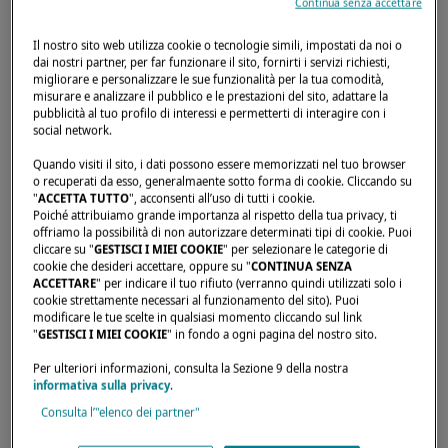
Continua senza accettare
Il nostro sito web utilizza cookie o tecnologie simili, impostati da noi o
dai nostri partner, per far funzionare il sito, fornirti i servizi richiesti,
migliorare e personalizzare le sue funzionalità per la tua comodità,
Home page
Rivenditori
LAGOON KATAMARAN NORD GMBH
misurare e analizzare il pubblico e le prestazioni del sito, adattare la
pubblicità al tuo profilo di interessi e permetterti di interagire con i
social network.
Quando visiti il sito, i dati possono essere memorizzati nel tuo browser
o recuperati da esso, generalmaente sotto forma di cookie. Cliccando su
"
ACCETTA TUTTO
", acconsenti all’uso di tutti i cookie.
Poiché attribuiamo grande importanza al rispetto della tua privacy, ti
offriamo la possibilità di non autorizzare determinati tipi di cookie. Puoi
cliccare su "
GESTISCI I MIEI COOKIE
" per selezionare le categorie di
cookie che desideri accettare, oppure su "
CONTINUA SENZA
ACCETTARE
" per indicare il tuo rifiuto (verranno quindi utilizzati solo i
cookie strettamente necessari al funzionamento del sito). Puoi
modificare le tue scelte in qualsiasi momento cliccando sul link
"
GESTISCI I MIEI COOKIE
" in fondo a ogni pagina del nostro sito.
Per ulteriori informazioni, consulta la Sezione 9 della nostra
informativa sulla privacy
.
Consulta l’"elenco dei partner"