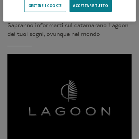
GESTIRE I COOKIE
ACCETTARE TUTTO
I nostri rivenditori sono disponibili per
soddisfare le tue aspettative ed esigenze.
Sapranno informarti sul catamarano Lagoon
dei tuoi sogni, ovunque nel mondo