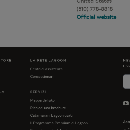
United States
(510) 778-8818
Official website
OTORE
LA RETE LAGOON
NE
Cont
Centri di assistenza
Concessionari
LA
SERVIZI
Mappa del sito
Richiedi una brochure
Catamarani Lagoon usati
Ass
Il Programma Premium di Lagoon
C