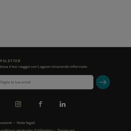
WSLETTER
inua il tuo viaggio con Lagoon rimanendo informato
unzione
Note legali
onditions générales d'utilisation
Spazio pro