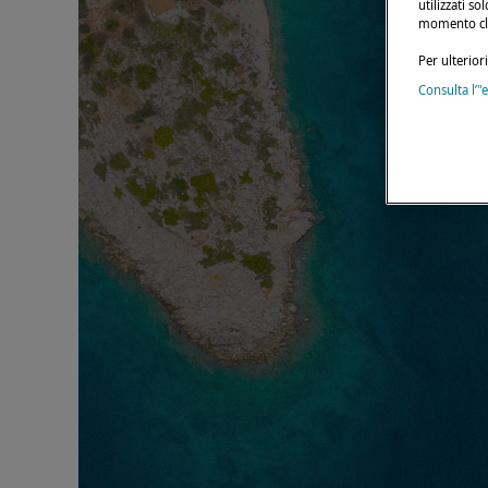
utilizzati s
momento cli
Per ulterior
Consulta l’"