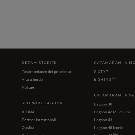
DREAM STORIES
CATAMARANI A M
Testimonianze dei proprietari
SIXTY 7
New
Vita a bordo
EIGHTY 3
Notizie
CATAMARANI A VE
SCOPRIRE LAGOON
Lagoon 38
IL DNA
Lagoon 42 Millenium
Partner istituzionali
Lagoon 43
Qualità
Lagoon 46 Iconic
New