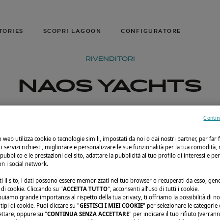
TORIES
SCOPRI LAGOON
CONFIGURATORE
RIVENDITORI
NAOS YACHTS
Contin
to web utilizza cookie o tecnologie simili, impostati da noi o dai nostri partner, per far 
i i servizi richiesti, migliorare e personalizzare le sue funzionalità per la tua comodità,
 pubblico e le prestazioni del sito, adattare la pubblicità al tuo profilo di interessi e pe
on i social network.
i il sito, i dati possono essere memorizzati nel tuo browser o recuperati da esso, ge
di cookie. Cliccando su "
ACCETTA TUTTO
", acconsenti all’uso di tutti i cookie.
buiamo grande importanza al rispetto della tua privacy, ti offriamo la possibilità di n
ipi di cookie. Puoi cliccare su "
GESTISCI I MIEI COOKIE
" per selezionare le categorie
ettare, oppure su "
CONTINUA SENZA ACCETTARE
" per indicare il tuo rifiuto (verran