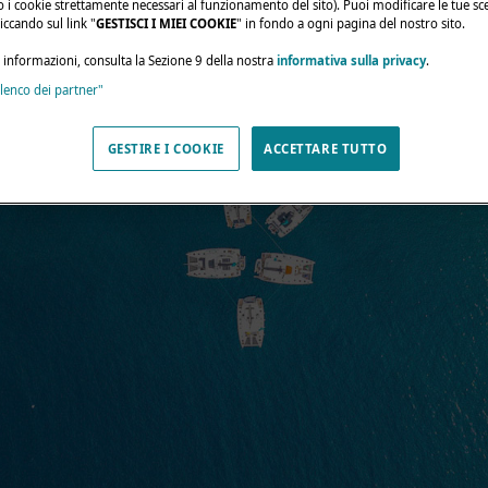
olo i cookie strettamente necessari al funzionamento del sito). Puoi modificare le tue sce
ccando sul link "
GESTISCI I MIEI COOKIE
" in fondo a ogni pagina del nostro sito.
i informazioni, consulta la Sezione 9 della nostra
informativa sulla privacy
.
elenco dei partner"
GESTIRE I COOKIE
ACCETTARE TUTTO