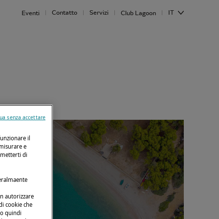
Contatto
Servizi
IT
Eventi
Club Lagoon
ua senza accettare
funzionare il
 misurare e
rmetterti di
neralmaente
on autorizzare
 di cookie che
no quindi