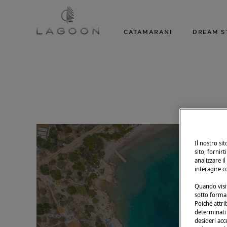
CATAMARANI
DREAM S
Il nostro si
sito, fornirt
analizzare il
interagire c
Quando visit
sotto forma 
Poiché attri
determinati t
desideri acc