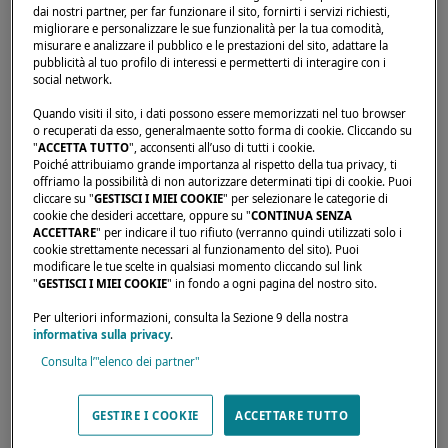
dai nostri partner, per far funzionare il sito, fornirti i servizi richiesti,
migliorare e personalizzare le sue funzionalità per la tua comodità,
misurare e analizzare il pubblico e le prestazioni del sito, adattare la
Home page
Noleggiatori
NAVIGARE YACHTING AB
pubblicità al tuo profilo di interessi e permetterti di interagire con i
social network.
Quando visiti il sito, i dati possono essere memorizzati nel tuo browser
o recuperati da esso, generalmaente sotto forma di cookie. Cliccando su
"
ACCETTA TUTTO
", acconsenti all’uso di tutti i cookie.
Poiché attribuiamo grande importanza al rispetto della tua privacy, ti
offriamo la possibilità di non autorizzare determinati tipi di cookie. Puoi
cliccare su "
GESTISCI I MIEI COOKIE
" per selezionare le categorie di
cookie che desideri accettare, oppure su "
CONTINUA SENZA
ACCETTARE
" per indicare il tuo rifiuto (verranno quindi utilizzati solo i
cookie strettamente necessari al funzionamento del sito). Puoi
modificare le tue scelte in qualsiasi momento cliccando sul link
"
GESTISCI I MIEI COOKIE
" in fondo a ogni pagina del nostro sito.
Per ulteriori informazioni, consulta la Sezione 9 della nostra
informativa sulla privacy
.
Consulta l’"elenco dei partner"
GESTIRE I COOKIE
ACCETTARE TUTTO
I nostri rivenditori sono disponibili per