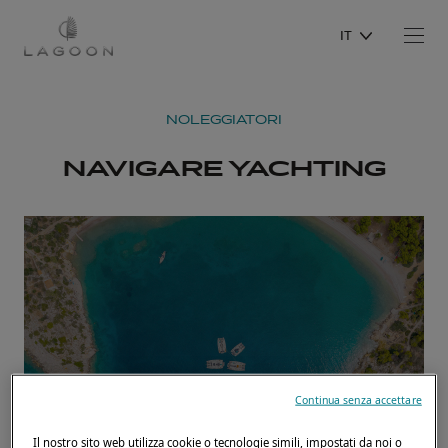
IT
NOLEGGIATORI
NAVIGARE YACHTING
Continua senza accettare
Il nostro sito web utilizza cookie o tecnologie simili, impostati da noi o