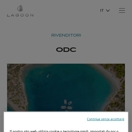
IT
RIVENDITORI
ODC
Continua senza accettare
Il nostro sito web utilizza cookie o tecnologie simili, impostati da noi o