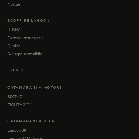
Notizie
SCOPRIRE LAGOON
IL DNA
Partner istituzionali
Qualità
Sviluppo sostenibile
EVENTI
CATAMARANI A MOTORE
SIXTY 7
New
EIGHTY 3
CATAMARANI A VELA
Lagoon 38
Lagoon 42 Millenium