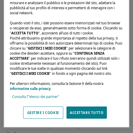
misurare e analizzare il pubblico e le prestazioni del sito, adattare la
pubblicità al tuo profilo di interessi e permetterti di interagire con i
social network.
Quando visiti il sito, i dati possono essere memorizzati nel tuo browser
Home page
Rivenditori
SPARTIVENTO YACHTS & SERVICE - TO
o recuperati da esso, generalmaente sotto forma di cookie. Cliccando su
"
ACCETTA TUTTO
", acconsenti all’uso di tutti i cookie.
Poiché attribuiamo grande importanza al rispetto della tua privacy, ti
offriamo la possibilità di non autorizzare determinati tipi di cookie. Puoi
cliccare su "
GESTISCI I MIEI COOKIE
" per selezionare le categorie di
cookie che desideri accettare, oppure su "
CONTINUA SENZA
ACCETTARE
" per indicare il tuo rifiuto (verranno quindi utilizzati solo i
I nostri rivenditori sono disponibili per
cookie strettamente necessari al funzionamento del sito). Puoi
soddisfare le tue aspettative ed esigenze.
modificare le tue scelte in qualsiasi momento cliccando sul link
"
GESTISCI I MIEI COOKIE
" in fondo a ogni pagina del nostro sito.
Sapranno informarti sul catamarano Lagoon
Per ulteriori informazioni, consulta la Sezione 9 della nostra
dei tuoi sogni, ovunque nel mondo.
informativa sulla privacy
.
Consulta l’"elenco dei partner"
VIA PRESTIPAOLO VILLAGGIO
GESTIRE I COOKIE
ACCETTARE TUTTO
PORTOROSA,
TONNARELLA (MESSINA), 98054,