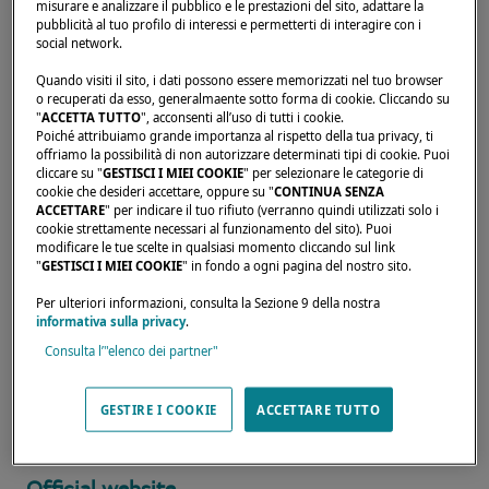
misurare e analizzare il pubblico e le prestazioni del sito, adattare la
pubblicità al tuo profilo di interessi e permetterti di interagire con i
social network.
Home page
Noleggiatori
STAR VOYAGE ANTILLES
Quando visiti il sito, i dati possono essere memorizzati nel tuo browser
o recuperati da esso, generalmaente sotto forma di cookie. Cliccando su
"
ACCETTA TUTTO
", acconsenti all’uso di tutti i cookie.
Poiché attribuiamo grande importanza al rispetto della tua privacy, ti
offriamo la possibilità di non autorizzare determinati tipi di cookie. Puoi
cliccare su "
GESTISCI I MIEI COOKIE
" per selezionare le categorie di
I nostri rivenditori sono disponibili per
cookie che desideri accettare, oppure su "
CONTINUA SENZA
ACCETTARE
" per indicare il tuo rifiuto (verranno quindi utilizzati solo i
soddisfare le tue aspettative ed esigenze.
cookie strettamente necessari al funzionamento del sito). Puoi
modificare le tue scelte in qualsiasi momento cliccando sul link
Sapranno informarti sul catamarano Lagoon
"
GESTISCI I MIEI COOKIE
" in fondo a ogni pagina del nostro sito.
dei tuoi sogni, ovunque nel mondo
Per ulteriori informazioni, consulta la Sezione 9 della nostra
informativa sulla privacy
.
Consulta l’"elenco dei partner"
BASSIN TORTUEPORT DE PLAISANCE,
LE MARIN, 97290,
GESTIRE I COOKIE
ACCETTARE TUTTO
Martinique
0 596 74 70 92
Official website