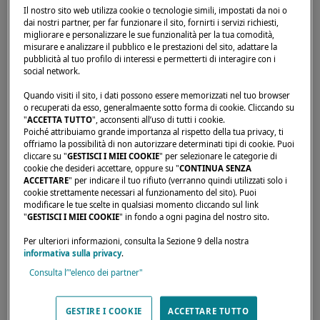
Il nostro sito web utilizza cookie o tecnologie simili, impostati da noi o
dai nostri partner, per far funzionare il sito, fornirti i servizi richiesti,
migliorare e personalizzare le sue funzionalità per la tua comodità,
Home page
Rivenditori
SEA ALLIANCE LTD
misurare e analizzare il pubblico e le prestazioni del sito, adattare la
pubblicità al tuo profilo di interessi e permetterti di interagire con i
social network.
Quando visiti il sito, i dati possono essere memorizzati nel tuo browser
o recuperati da esso, generalmaente sotto forma di cookie. Cliccando su
"
ACCETTA TUTTO
", acconsenti all’uso di tutti i cookie.
Poiché attribuiamo grande importanza al rispetto della tua privacy, ti
offriamo la possibilità di non autorizzare determinati tipi di cookie. Puoi
cliccare su "
GESTISCI I MIEI COOKIE
" per selezionare le categorie di
cookie che desideri accettare, oppure su "
CONTINUA SENZA
ACCETTARE
" per indicare il tuo rifiuto (verranno quindi utilizzati solo i
cookie strettamente necessari al funzionamento del sito). Puoi
modificare le tue scelte in qualsiasi momento cliccando sul link
"
GESTISCI I MIEI COOKIE
" in fondo a ogni pagina del nostro sito.
Per ulteriori informazioni, consulta la Sezione 9 della nostra
informativa sulla privacy
.
Consulta l’"elenco dei partner"
GESTIRE I COOKIE
ACCETTARE TUTTO
I nostri rivenditori sono disponibili per