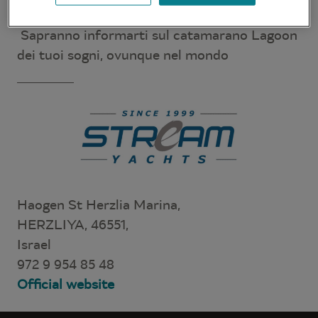
soddisfare le tue aspettative ed esigenze.
Sapranno informarti sul catamarano Lagoon
dei tuoi sogni, ovunque nel mondo
Haogen St Herzlia Marina,
HERZLIYA, 46551,
Israel
972 9 954 85 48
Official website