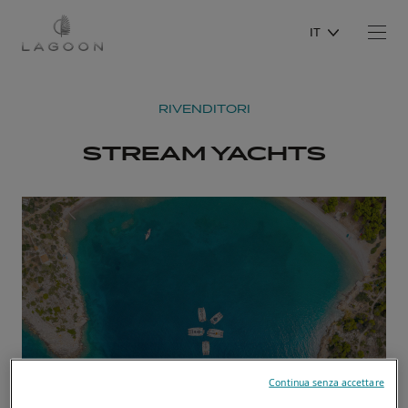
IT
RIVENDITORI
STREAM YACHTS
Continua senza accettare