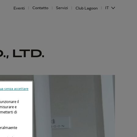
Contatto
Servizi
IT
Eventi
Club Lagoon
, LTD.
ua senza accettare
funzionare il
 misurare e
rmetterti di
neralmaente