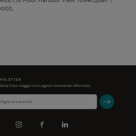
ET,16 Floor Harbour View Tower,Quan 1,
0000,
WSLETTER
inua il tuo viaggio con Lagoon rimanendo informato