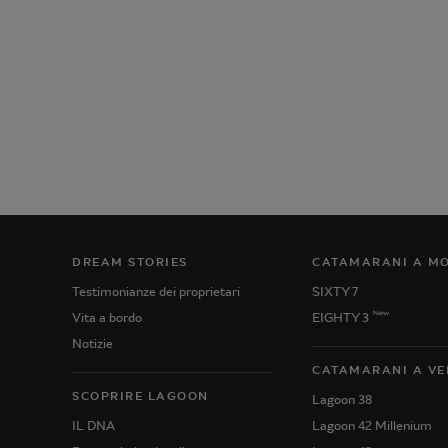
DREAM STORIES
CATAMARANI A M
Testimonianze dei proprietari
SIXTY 7
New
Vita a bordo
EIGHTY 3
Notizie
CATAMARANI A VE
SCOPRIRE LAGOON
Lagoon 38
IL DNA
Lagoon 42 Millenium