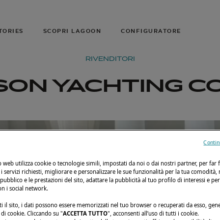
TORIES
SCOPRI LAGOON
CONFIGURATORE
RIVENDITORI
ON YACHTING CO.
Contin
to web utilizza cookie o tecnologie simili, impostati da noi o dai nostri partner, per far 
i i servizi richiesti, migliorare e personalizzare le sue funzionalità per la tua comodità,
 pubblico e le prestazioni del sito, adattare la pubblicità al tuo profilo di interessi e pe
on i social network.
i il sito, i dati possono essere memorizzati nel tuo browser o recuperati da esso, ge
di cookie. Cliccando su "
ACCETTA TUTTO
", acconsenti all’uso di tutti i cookie.