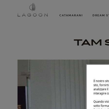
CATAMARANI
DREAM S
TAM S
Il nostro si
sito, fornirt
analizzare il
interagire c
Quando visit
sotto forma 