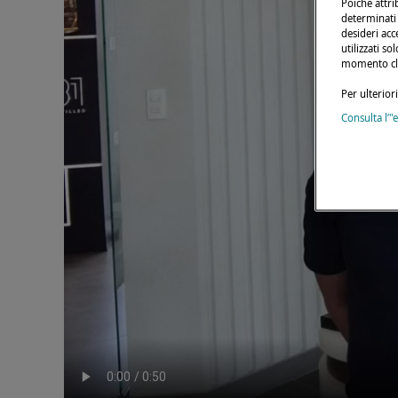
Poiché attri
determinati t
desideri acc
utilizzati s
momento cli
Per ulterior
Consulta l’"