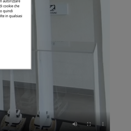
on autorizzare
 di cookie che
no quindi
lte in qualsiasi