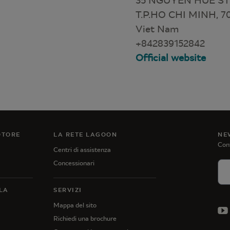
35 NGUYEN HUE STRE
T.P.HO CHI MINH, 7
Viet Nam
+842839152842
Official website
OTORE
LA RETE LAGOON
NE
Cont
Centri di assistenza
Concessionari
LA
SERVIZI
Mappa del sito
Richiedi una brochure