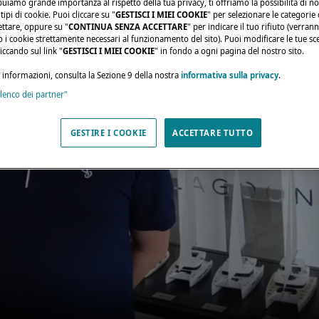
buiamo grande importanza al rispetto della tua privacy, ti offriamo la possibilità di n
ipi di cookie. Puoi cliccare su "
GESTISCI I MIEI COOKIE
" per selezionare le categorie
ettare, oppure su "
CONTINUA SENZA ACCETTARE
" per indicare il tuo rifiuto (verran
olo i cookie strettamente necessari al funzionamento del sito). Puoi modificare le tue sce
ccando sul link "
GESTISCI I MIEI COOKIE
" in fondo a ogni pagina del nostro sito.
i informazioni, consulta la Sezione 9 della nostra
informativa sulla privacy
.
elenco dei partner"
GESTIRE I COOKIE
ACCETTARE TUTTO