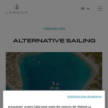
DE
VERMIETER
ALTERNATIVE SAILING
Fortfahren ohne Akzeptieren
anzupassen, unsere Zielgruppe sowie die Leistung der Website zu