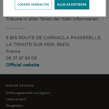
Erwartungen und Bedürfnisse zu erfüllen. Sie
COOKIES VERWALTEN
ALLES AKZEPTIEREN
können Sie über den Lagoon-Katamaran Ihrer
Träume in allen Teilen der Welt informieren.
8 BIS ROUTE DE CARNACLA PASSERELLE,
LA TRINITE SUR MER, 56470,
France
06 37 47 93 09
Official website
DREAM STORIES
Erfahrungsberichte von Eignern
Leben an bord
Neuigkeiten