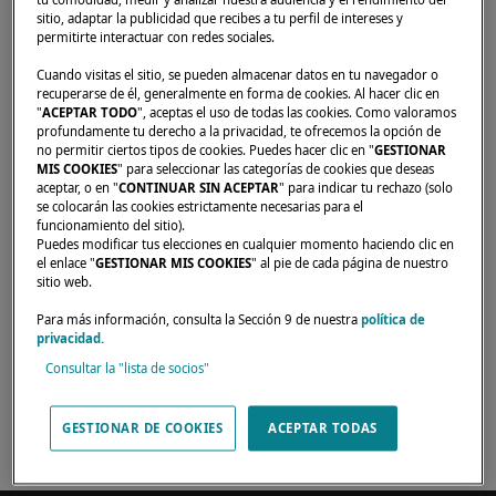
tu comodidad, medir y analizar nuestra audiencia y el rendimiento del
sitio, adaptar la publicidad que recibes a tu perfil de intereses y
Inicio
Concesionarios
Anchor Yacht Sales, Ltd.
permitirte interactuar con redes sociales.
Cuando visitas el sitio, se pueden almacenar datos en tu navegador o
recuperarse de él, generalmente en forma de cookies. Al hacer clic en
"
ACEPTAR TODO
", aceptas el uso de todas las cookies. Como valoramos
profundamente tu derecho a la privacidad, te ofrecemos la opción de
Nuestros distribuidores están para responder
no permitir ciertos tipos de cookies. Puedes hacer clic en "
GESTIONAR
MIS COOKIES
" para seleccionar las categorías de cookies que deseas
a sus expectativas y necesidades. Le
aceptar, o en "
CONTINUAR SIN ACEPTAR
" para indicar tu rechazo (solo
asesorarán sobre el catamarán Lagoon de sus
se colocarán las cookies estrictamente necesarias para el
funcionamiento del sitio).
sueños, en cualquier parte del mundo.
Puedes modificar tus elecciones en cualquier momento haciendo clic en
el enlace "
GESTIONAR MIS COOKIES
" al pie de cada página de nuestro
sitio web.
#1 Port Street East,
Para más información, consulta la Sección 9 de nuestra
política de
privacidad.
Mississauga, L5G 4N1,
Consultar la "lista de socios"
Canada
(905) 891-0191
GESTIONAR DE COOKIES
ACEPTAR TODAS
Official website