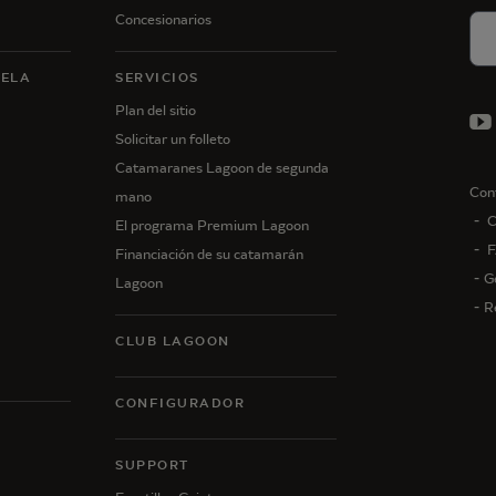
Concesionarios
VELA
SERVICIOS
Plan del sitio
Solicitar un folleto
Catamaranes Lagoon de segunda
Con
mano
C
El programa Premium Lagoon
F
Financiación de su catamarán
G
Lagoon
R
CLUB LAGOON
CONFIGURADOR
N
SUPPORT