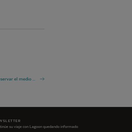
¿Cómo preservar el medio ambiente durante una travesía en catamarán?
WSLETTER
tinúe su viaje con Lagoon quedando informado