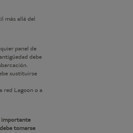
il más allá del
lquier panel de
 antigüedad debe
mbarcación.
be sustituirse
la red Lagoon o a
e importante
y debe tomarse