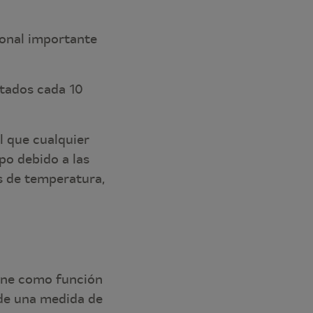
ional importante
ctados cada 10
l que cualquier
po debido a las
es de temperatura,
iene como función
 de una medida de