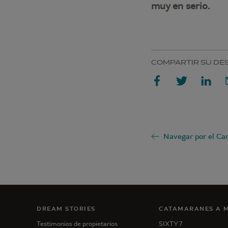
muy en serio.
COMPARTIR SU DE
DREAM STORIES
CATAMARANES A 
Testimonios de propietarios
SIXTY 7