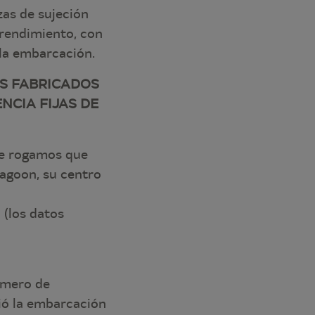
zas de sujeción
prendimiento, con
n la embarcación.
ES FABRICADOS
NCIA FIJAS DE
le rogamos que
Lagoon, su centro
 (los datos
número de
dió la embarcación