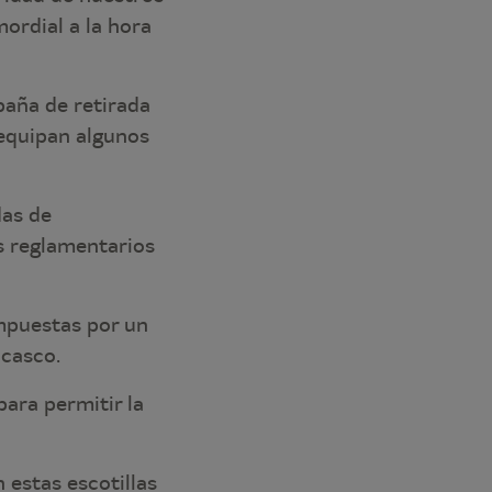
ordial a la hora
aña de retirada
 equipan algunos
das de
os reglamentarios
mpuestas por un
 casco.
para permitir la
estas escotillas