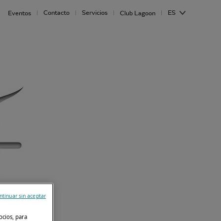
Contacto
Servicios
ES
Eventos
Club Lagoon
ntinuar sin aceptar
ocios, para