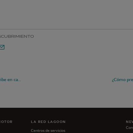
SCUBRIMIENTO
Navegar por el Caribe en catamarán
MOTOR
LA RED LAGOON
NE
Con
Centros de servicios