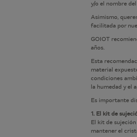
y/o el nombre del
Asimismo, querem
facilitada por n
GOIOT recomienda
años.
Esta recomendació
material expuest
condiciones ambie
la humedad y el 
Es importante di
1. El kit de suje
El kit de sujeció
mantener el crist