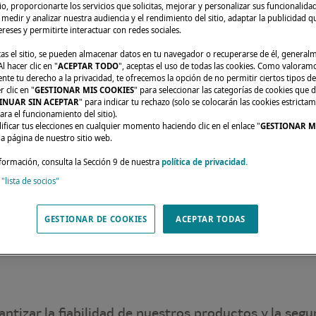
tio, proporcionarte los servicios que solicitas, mejorar y personalizar sus funcionalida
edir y analizar nuestra audiencia y el rendimiento del sitio, adaptar la publicidad qu
tereses y permitirte interactuar con redes sociales.
tas el sitio, se pueden almacenar datos en tu navegador o recuperarse de él, genera
l hacer clic en "
ACEPTAR TODO
", aceptas el uso de todas las cookies. Como valoram
e tu derecho a la privacidad, te ofrecemos la opción de no permitir ciertos tipos de
Notificación de retirada del producto GOIOT
 clic en "
GESTIONAR MIS COOKIES
" para seleccionar las categorías de cookies que d
INUAR SIN ACEPTAR
" para indicar tu rechazo (solo se colocarán las cookies estricta
ara el funcionamiento del sitio).
FICACIÓN DE RET
ficar tus elecciones en cualquier momento haciendo clic en el enlace "
GESTIONAR M
da página de nuestro sitio web.
PRODUCTO GOIO
formación, consulta la Sección 9 de nuestra
política de privacidad.
 "lista de socios"
n relacionada con la sustitución de lo
GESTIONAR DE COOKIES
ACEPTAR TODAS
tizar la fiabilidad de nuestros productos y la segu