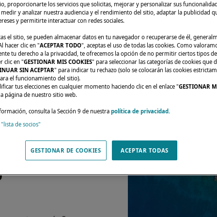
tio, proporcionarte los servicios que solicitas, mejorar y personalizar sus funcionalida
edir y analizar nuestra audiencia y el rendimiento del sitio, adaptar la publicidad qu
tereses y permitirte interactuar con redes sociales.
tas el sitio, se pueden almacenar datos en tu navegador o recuperarse de él, genera
l hacer clic en "
ACEPTAR TODO
", aceptas el uso de todas las cookies. Como valoram
e tu derecho a la privacidad, te ofrecemos la opción de no permitir ciertos tipos de
 clic en "
GESTIONAR MIS COOKIES
" para seleccionar las categorías de cookies que d
INUAR SIN ACEPTAR
" para indicar tu rechazo (solo se colocarán las cookies estricta
ara el funcionamiento del sitio).
ficar tus elecciones en cualquier momento haciendo clic en el enlace "
GESTIONAR M
da página de nuestro sitio web.
formación, consulta la Sección 9 de nuestra
política de privacidad.
 "lista de socios"
 AÑO EN
GESTIONAR DE COOKIES
ACEPTAR TODAS
MO
U