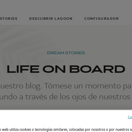
STORIES
DESCUBRIR LAGOON
CONFIGURADOR
DREAM STORIES
LIFE ON BOARD
nuestro blog. Tómese un momento para
ndo a través de los ojos de nuestros 
Co
Filtrar por
o web utiliza cookies o tecnologías similares, colocadas por nosotros o por nuestros s