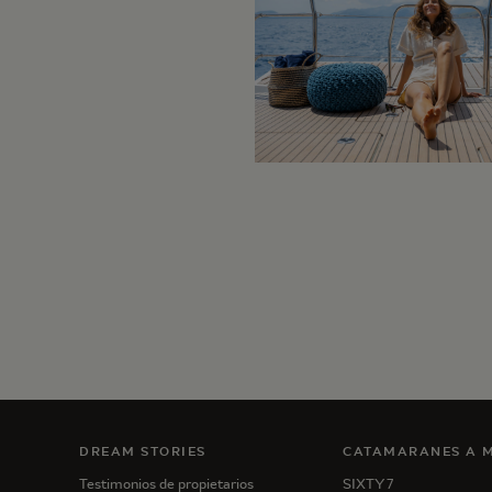
DREAM STORIES
CATAMARANES A 
Testimonios de propietarios
SIXTY 7