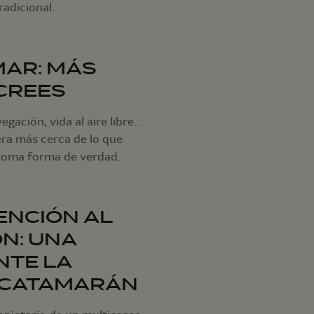
radicional.
MAR: MÁS
 CREES
gación, vida al aire libre…
era más cerca de lo que
toma forma de verdad.
TENCIÓN AL
N: UNA
NTE LA
 CATAMARÁN