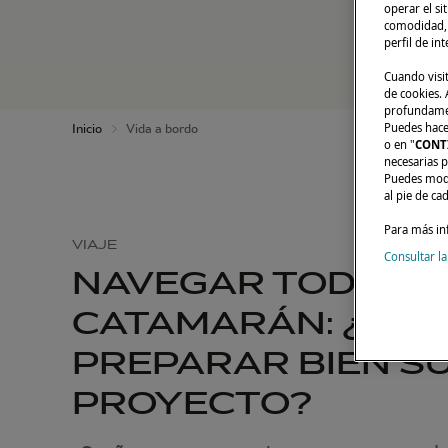
operar el si
comodidad, m
perfil de in
Cuando visi
de cookies. A
profundament
Puedes hacer
Inicio
Vida a bordo
o en "
CONT
necesarias p
Puedes modi
al pie de ca
Para más in
VIAJE
Consultar la
NAVEGAR TODO EL
CATAMARÁN: ¿CÓ
PREPARAR BIEN S
PROYECTO?