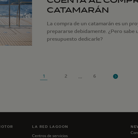
CUENTA AL COMP
CATAMARÁN
La compra de un catamarán es un pro
prepararse debidamente. ¿Pero sabe 
presupuesto dedicarle?
…
1
2
6
MOTOR
LA RED LAGOON
NE
Con
Centros de servicios