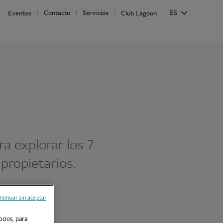
Contacto
Servicios
ES
Eventos
Club Lagoon
 explorar los 7
propietarios.
ntinuar sin aceptar
ocios, para