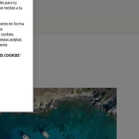
des para tu
e recibes a tu
lmente en forma
os
 cookies.
eseas aceptar,
mente
IS COOKIES
"