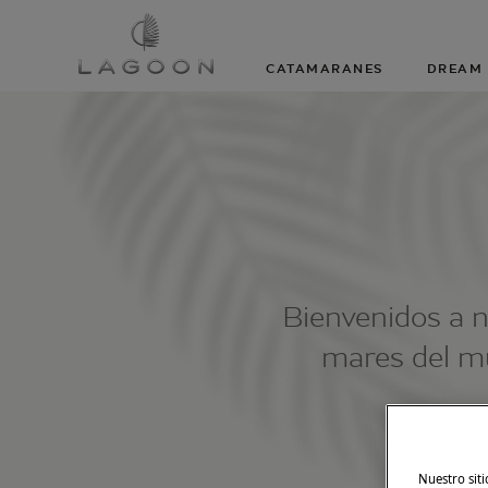
CATAMARANES
DREAM 
Bienvenidos a 
mares del mu
Nuestro siti