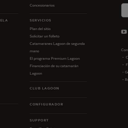
Concesionarios
VELA
SERVICIOS
Plan del sitio
Solicitar un folleto
Catamaranes Lagoon de segunda
Con
mano
C
El programa Premium Lagoon
F
Financiación de su catamarán
G
Lagoon
R
CLUB LAGOON
CONFIGURADOR
N
SUPPORT