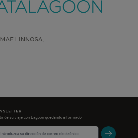
MAE LINNOSA,
WSLETTER
tinúe su viaje con Lagoon quedando informado