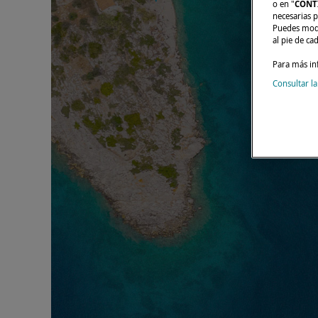
o en "
CONT
necesarias p
Puedes modi
al pie de ca
Para más in
Consultar la