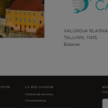
VALUKOJA 8LASNA
TALLINN, 11415,
Estonia
MOTOR
LA RED LAGOON
NE
Con
Centros de servicios
Concesionarios