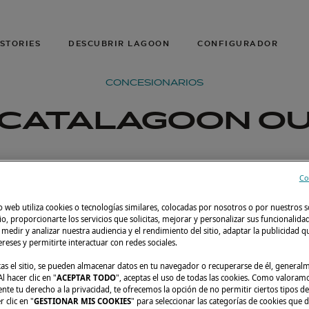
STORIES
DESCUBRIR LAGOON
CONFIGURADOR
CONCESIONARIOS
CATALAGOON O
Co
o web utiliza cookies o tecnologías similares, colocadas por nosotros o por nuestros s
tio, proporcionarte los servicios que solicitas, mejorar y personalizar sus funcionalida
edir y analizar nuestra audiencia y el rendimiento del sitio, adaptar la publicidad qu
tereses y permitirte interactuar con redes sociales.
tas el sitio, se pueden almacenar datos en tu navegador o recuperarse de él, genera
l hacer clic en "
ACEPTAR TODO
", aceptas el uso de todas las cookies. Como valoram
e tu derecho a la privacidad, te ofrecemos la opción de no permitir ciertos tipos de
 clic en "
GESTIONAR MIS COOKIES
" para seleccionar las categorías de cookies que d