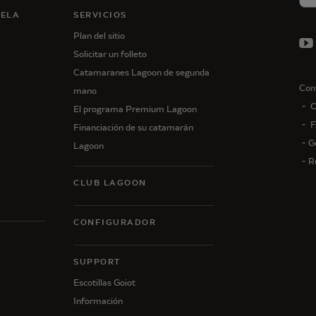
VELA
SERVICIOS
Plan del sitio
Solicitar un folleto
Catamaranes Lagoon de segunda
Con
mano
C
El programa Premium Lagoon
F
Financiación de su catamarán
G
Lagoon
R
CLUB LAGOON
CONFIGURADOR
N
SUPPORT
Escotillas Goiot
Información