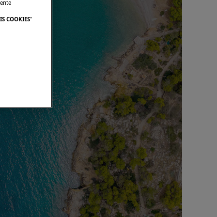
mente
IS COOKIES
"