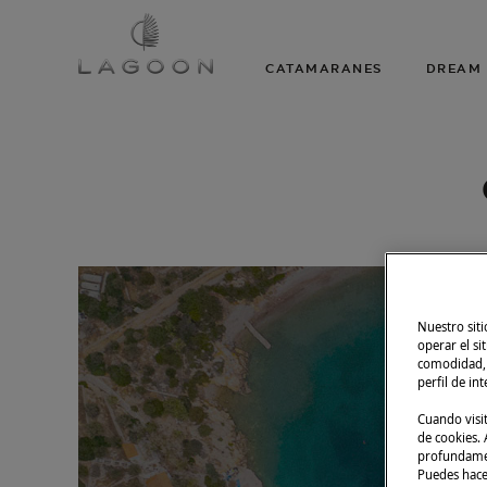
CATAMARANES
DREAM 
Nuestro siti
operar el si
comodidad, m
perfil de in
Cuando visi
de cookies. A
profundament
Puedes hacer