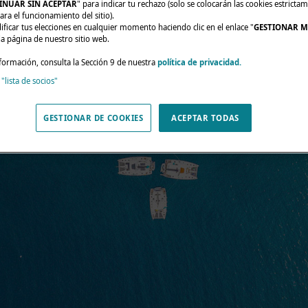
INUAR SIN ACEPTAR
" para indicar tu rechazo (solo se colocarán las cookies estricta
ara el funcionamiento del sitio).
ficar tus elecciones en cualquier momento haciendo clic en el enlace "
GESTIONAR M
da página de nuestro sitio web.
formación, consulta la Sección 9 de nuestra
política de privacidad.
 "lista de socios"
GESTIONAR DE COOKIES
ACEPTAR TODAS