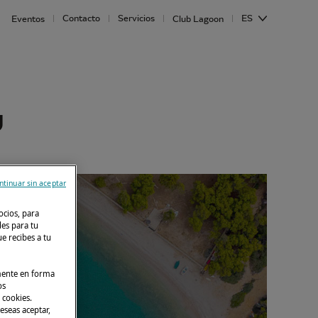
Contacto
Servicios
ES
Eventos
Club Lagoon
U
ntinuar sin aceptar
ocios, para
des para tu
e recibes a tu
lmente en forma
os
 cookies.
eseas aceptar,