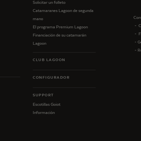
Solicitar un folleto
Catamaranes Lagoon de segunda
Con
mano
C
El programa Premium Lagoon
F
Financiación de su catamarán
G
Lagoon
R
CLUB LAGOON
CONFIGURADOR
N
SUPPORT
Escotillas Goiot
Información