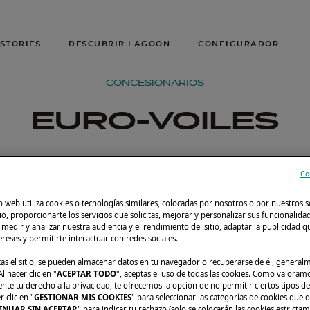
STORIES
DESCUBRIR LAGOON
CONFIGURADOR
CONCESIONARIOS
EURO-VOILES
Co
o web utiliza cookies o tecnologías similares, colocadas por nosotros o por nuestros s
tio, proporcionarte los servicios que solicitas, mejorar y personalizar sus funcionalida
edir y analizar nuestra audiencia y el rendimiento del sitio, adaptar la publicidad qu
tereses y permitirte interactuar con redes sociales.
tas el sitio, se pueden almacenar datos en tu navegador o recuperarse de él, genera
l hacer clic en "
ACEPTAR TODO
", aceptas el uso de todas las cookies. Como valoram
e tu derecho a la privacidad, te ofrecemos la opción de no permitir ciertos tipos de
 clic en "
GESTIONAR MIS COOKIES
" para seleccionar las categorías de cookies que d
INUAR SIN ACEPTAR
" para indicar tu rechazo (solo se colocarán las cookies estricta