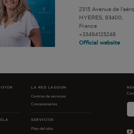
2315 Avenue de l'aér
HYERES, 83400,
France
+33494125248
Official website
MOTOR
LA RED LAGOON
NE
Con
Centros de servicios
Concesionarios
VELA
SERVICIOS
Plan del sitio