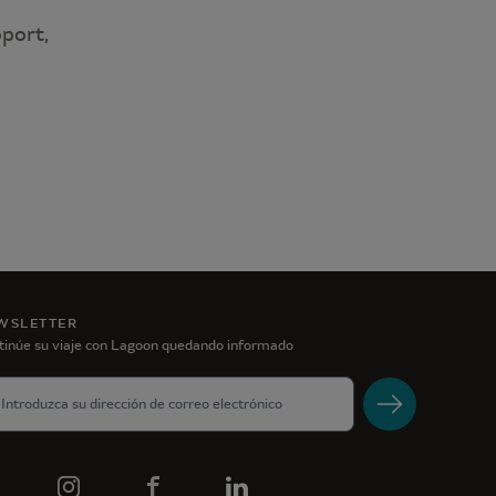
oport,
WSLETTER
tinúe su viaje con Lagoon quedando informado