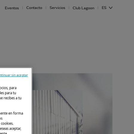
Contacto
Servicios
ES
Eventos
Club Lagoon
ntinuar sin aceptar
ocios, para
des para tu
e recibes a tu
lmente en forma
os
 cookies.
eseas aceptar,
mente