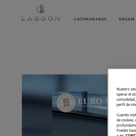
CATAMARANES
DREAM 
Nuestro siti
operar el si
comodidad, m
perfil de in
Cuando visi
de cookies. A
profundament
Puedes hacer
o en "
CONT