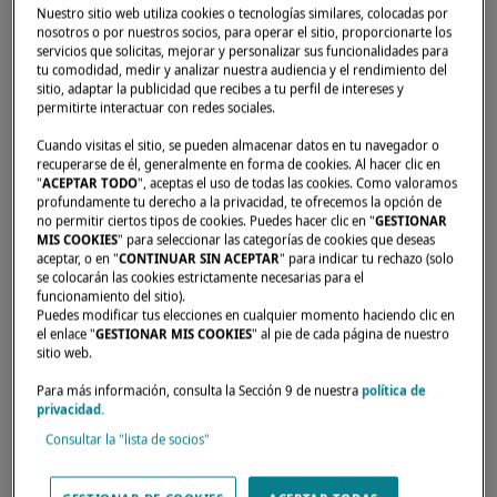
Nuestro sitio web utiliza cookies o tecnologías similares, colocadas por
nosotros o por nuestros socios, para operar el sitio, proporcionarte los
servicios que solicitas, mejorar y personalizar sus funcionalidades para
Inicio
Concesionarios
GRASSI BATEAUX
tu comodidad, medir y analizar nuestra audiencia y el rendimiento del
sitio, adaptar la publicidad que recibes a tu perfil de intereses y
permitirte interactuar con redes sociales.
Cuando visitas el sitio, se pueden almacenar datos en tu navegador o
recuperarse de él, generalmente en forma de cookies. Al hacer clic en
"
ACEPTAR TODO
", aceptas el uso de todas las cookies. Como valoramos
profundamente tu derecho a la privacidad, te ofrecemos la opción de
no permitir ciertos tipos de cookies. Puedes hacer clic en "
GESTIONAR
MIS COOKIES
" para seleccionar las categorías de cookies que deseas
aceptar, o en "
CONTINUAR SIN ACEPTAR
" para indicar tu rechazo (solo
se colocarán las cookies estrictamente necesarias para el
funcionamiento del sitio).
Puedes modificar tus elecciones en cualquier momento haciendo clic en
el enlace "
GESTIONAR MIS COOKIES
" al pie de cada página de nuestro
sitio web.
Para más información, consulta la Sección 9 de nuestra
política de
privacidad.
Consultar la "lista de socios"
Nuestros distribuidores están para responder