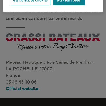
GESTIONAR DE COOKIES
ACEPTAR TODAS
a sus expectativas y necesidades. Le
asesorarán sobre el catamarán Lagoon de sus
sueños, en cualquier parte del mundo.
Plateau Nautique 5 Rue Sénac de Meilhan,
LA ROCHELLE, 17000,
France
05 46 45 40 06
Official website