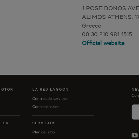
1 POSEIDONOS AVE
ALIMOS ATHENS, 17
Greece
00 30 210 981 1515
Official website
MOTOR
LA RED LAGOON
NE
Con
Centros de servicios
Concesionarios
VELA
SERVICIOS
Plan del sitio