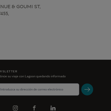
NUE & GOUMI ST,
455,
WSLETTER
tinúe su viaje con Lagoon quedando informado