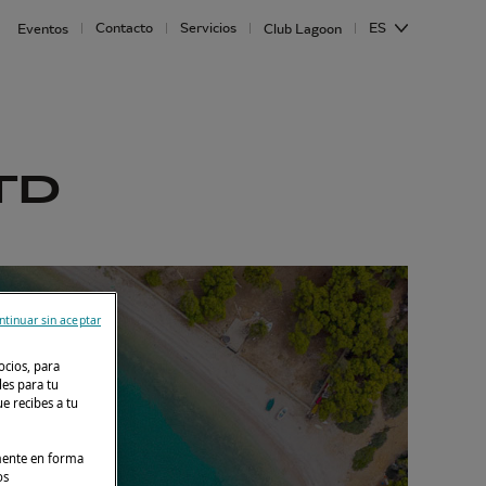
Contacto
Servicios
ES
Eventos
Club Lagoon
TD
ntinuar sin aceptar
ocios, para
des para tu
e recibes a tu
lmente en forma
os