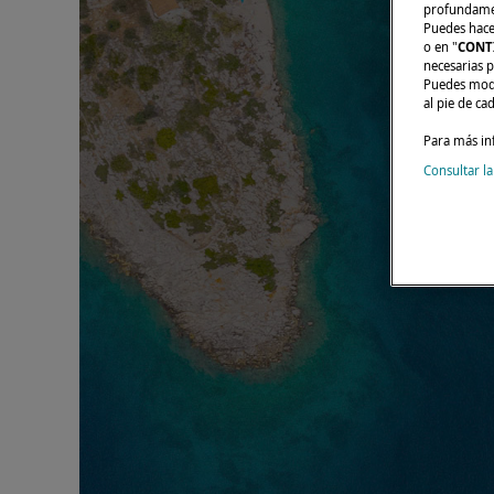
profundament
Puedes hacer
o en "
CONT
necesarias p
Puedes modi
al pie de ca
Para más in
Consultar la