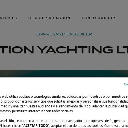
STORIES
DESCUBRIR LAGOON
CONFIGURADOR
EMPRESAS DE ALQUILER
STION YACHTING L
Co
o web utiliza cookies o tecnologías similares, colocadas por nosotros o por nuestros s
tio, proporcionarte los servicios que solicitas, mejorar y personalizar sus funcionalida
edir y analizar nuestra audiencia y el rendimiento del sitio, adaptar la publicidad qu
tereses y permitirte interactuar con redes sociales.
tas el sitio, se pueden almacenar datos en tu navegador o recuperarse de él, genera
l hacer clic en "
ACEPTAR TODO
", aceptas el uso de todas las cookies. Como valoram