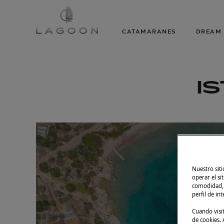
CATAMARANES
DREAM 
I
Nuestro siti
operar el si
comodidad, m
perfil de in
Cuando visi
de cookies. A