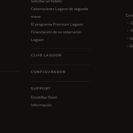
Solicitar un folleto
Catamaranes Lagoon de segunda
Con
mano
C
El programa Premium Lagoon
F
Financiación de su catamarán
G
Lagoon
R
CLUB LAGOON
CONFIGURADOR
N
SUPPORT
Escotillas Goiot
Información