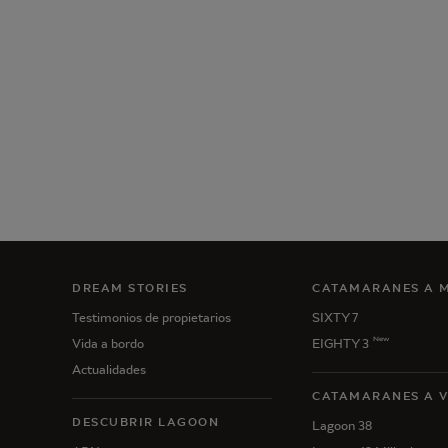
DREAM STORIES
CATAMARANES A 
Testimonios de propietarios
SIXTY 7
New
Vida a bordo
EIGHTY 3
Actualidades
CATAMARANES A 
DESCUBRIR LAGOON
Lagoon 38