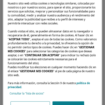
Nuestro sitio web utiliza cookies o tecnologías similares, colocadas por
nosotros o por nuestros socios, para operar el sitio, proporcionarte los
servicios que solicitas, mejorar y personalizar sus funcionalidades para
Inicio
Concesionarios
MASTER MANAGEMENT GmbH
tu comodidad, medir y analizar nuestra audiencia y el rendimiento del
sitio, adaptar la publicidad que recibes a tu perfil de intereses y
permitirte interactuar con redes sociales.
Cuando visitas el sitio, se pueden almacenar datos en tu navegador o
recuperarse de él, generalmente en forma de cookies. Al hacer clic en
"
ACEPTAR TODO
", aceptas el uso de todas las cookies. Como valoramos
profundamente tu derecho a la privacidad, te ofrecemos la opción de
no permitir ciertos tipos de cookies. Puedes hacer clic en "
GESTIONAR
MIS COOKIES
" para seleccionar las categorías de cookies que deseas
aceptar, o en "
CONTINUAR SIN ACEPTAR
" para indicar tu rechazo (solo
se colocarán las cookies estrictamente necesarias para el
funcionamiento del sitio).
Puedes modificar tus elecciones en cualquier momento haciendo clic en
el enlace "
GESTIONAR MIS COOKIES
" al pie de cada página de nuestro
sitio web.
Para más información, consulta la Sección 9 de nuestra
política de
Nuestros distribuidores están para responder
privacidad.
a sus expectativas y necesidades. Le
Consultar la "lista de socios"
asesorarán sobre el catamarán Lagoon de sus