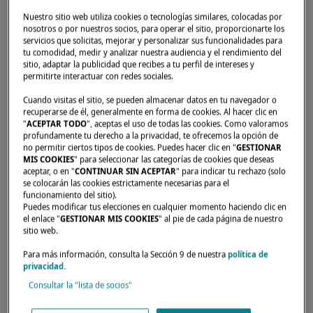
Nuestro sitio web utiliza cookies o tecnologías similares, colocadas por
nosotros o por nuestros socios, para operar el sitio, proporcionarte los
servicios que solicitas, mejorar y personalizar sus funcionalidades para
Inicio
Concesionarios
OCEANCAT 2005 SL
tu comodidad, medir y analizar nuestra audiencia y el rendimiento del
sitio, adaptar la publicidad que recibes a tu perfil de intereses y
permitirte interactuar con redes sociales.
Cuando visitas el sitio, se pueden almacenar datos en tu navegador o
recuperarse de él, generalmente en forma de cookies. Al hacer clic en
"
ACEPTAR TODO
", aceptas el uso de todas las cookies. Como valoramos
profundamente tu derecho a la privacidad, te ofrecemos la opción de
no permitir ciertos tipos de cookies. Puedes hacer clic en "
GESTIONAR
MIS COOKIES
" para seleccionar las categorías de cookies que deseas
aceptar, o en "
CONTINUAR SIN ACEPTAR
" para indicar tu rechazo (solo
se colocarán las cookies estrictamente necesarias para el
funcionamiento del sitio).
Puedes modificar tus elecciones en cualquier momento haciendo clic en
el enlace "
GESTIONAR MIS COOKIES
" al pie de cada página de nuestro
sitio web.
Para más información, consulta la Sección 9 de nuestra
política de
privacidad.
Consultar la "lista de socios"
Nuestros distribuidores están para responder