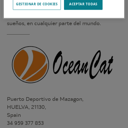
GESTIONAR DE COOKIES
ACEPTAR TODAS
a sus expectativas y necesidades. Le
asesorarán sobre el catamarán Lagoon de sus
sueños, en cualquier parte del mundo.
Puerto Deportivo de Mazagon,
HUELVA, 21130,
Spain
34 959 377 853