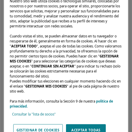
Nuestro sitio web utiliza cookies o tecnologías similares, colocadas por
nosotros o por nuestros socios, para operar el sitio, proporcionarte los
servicios que solicitas, mejorar y personalizar sus funcionalidades para
tu comodidad, medir y analizar nuestra audiencia y el rendimiento del
Inicio
Concesionarios
OCEANIC CHILE S.A.
sitio, adaptar la publicidad que recibes a tu perfil de intereses y
permitirte interactuar con redes sociales.
Cuando visitas el sitio, se pueden almacenar datos en tu navegador o
recuperarse de él, generalmente en forma de cookies. Al hacer clic en
"
ACEPTAR TODO
", aceptas el uso de todas las cookies. Como valoramos
profundamente tu derecho a la privacidad, te ofrecemos la opción de
no permitir ciertos tipos de cookies. Puedes hacer clic en "
GESTIONAR
MIS COOKIES
" para seleccionar las categorías de cookies que deseas
aceptar, o en "
CONTINUAR SIN ACEPTAR
" para indicar tu rechazo (solo
se colocarán las cookies estrictamente necesarias para el
funcionamiento del sitio).
Puedes modificar tus elecciones en cualquier momento haciendo clic en
el enlace "
GESTIONAR MIS COOKIES
" al pie de cada página de nuestro
sitio web.
Para más información, consulta la Sección 9 de nuestra
política de
privacidad.
Consultar la "lista de socios"
Nuestros distribuidores están para responder
GESTIONAR DE COOKIES
ACEPTAR TODAS