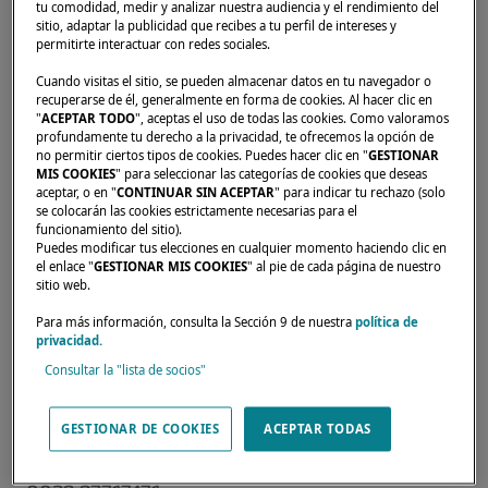
tu comodidad, medir y analizar nuestra audiencia y el rendimiento del
sitio, adaptar la publicidad que recibes a tu perfil de intereses y
permitirte interactuar con redes sociales.
Cuando visitas el sitio, se pueden almacenar datos en tu navegador o
recuperarse de él, generalmente en forma de cookies. Al hacer clic en
Inicio
Empresas de alquiler
SAIL AEGEAN EUROPE SPRL
"
ACEPTAR TODO
", aceptas el uso de todas las cookies. Como valoramos
profundamente tu derecho a la privacidad, te ofrecemos la opción de
no permitir ciertos tipos de cookies. Puedes hacer clic en "
GESTIONAR
MIS COOKIES
" para seleccionar las categorías de cookies que deseas
aceptar, o en "
CONTINUAR SIN ACEPTAR
" para indicar tu rechazo (solo
se colocarán las cookies estrictamente necesarias para el
Nuestros distribuidores están para responder
funcionamiento del sitio).
Puedes modificar tus elecciones en cualquier momento haciendo clic en
a sus expectativas y necesidades. Le
el enlace "
GESTIONAR MIS COOKIES
" al pie de cada página de nuestro
asesorarán sobre el catamarán Lagoon de sus
sitio web.
sueños, en cualquier parte del mundo.
Para más información, consulta la Sección 9 de nuestra
política de
privacidad.
Consultar la "lista de socios"
RUE DU DUC 22,
BRUSSELS, 1150,
GESTIONAR DE COOKIES
ACEPTAR TODAS
Belgium