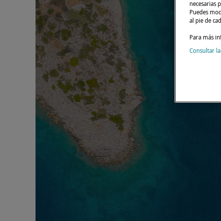
necesarias p
Puedes modi
al pie de ca
Para más in
Consultar la