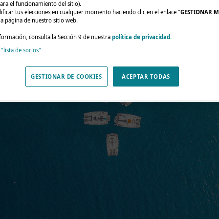
ara el funcionamiento del sitio).
ficar tus elecciones en cualquier momento haciendo clic en el enlace "
GESTIONAR M
da página de nuestro sitio web.
formación, consulta la Sección 9 de nuestra
política de privacidad.
 "lista de socios"
GESTIONAR DE COOKIES
ACEPTAR TODAS