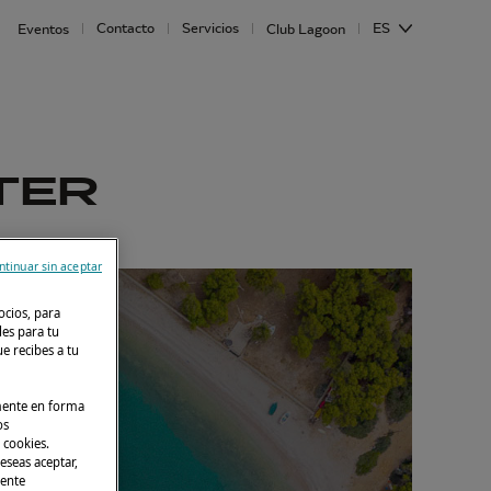
Contacto
Servicios
ES
Eventos
Club Lagoon
TER
ntinuar sin aceptar
ocios, para
des para tu
e recibes a tu
lmente en forma
os
 cookies.
eseas aceptar,
mente