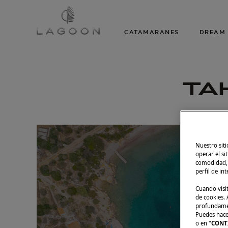
CATAMARANES
DREAM 
TA
Nuestro siti
operar el si
comodidad, m
perfil de in
Cuando visi
de cookies. A
profundament
Puedes hacer
o en "
CONT