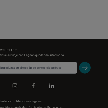
WSLETTER
tinúe su viaje con Lagoon quedando informado
tratación
Menciones legales
onditions générales d'utilisation
Espacio pro