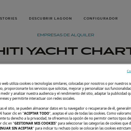
STORIES
DESCUBRIR LAGOON
CONFIGURADOR
EMPRESAS DE ALQUILER
HITI YACHT CHAR
Co
o web utiliza cookies o tecnologías similares, colocadas por nosotros o por nuestros s
tio, proporcionarte los servicios que solicitas, mejorar y personalizar sus funcionalida
edir y analizar nuestra audiencia y el rendimiento del sitio, adaptar la publicidad qu
tereses y permitirte interactuar con redes sociales.
tas el sitio, se pueden almacenar datos en tu navegador o recuperarse de él, genera
l hacer clic en "
ACEPTAR TODO
", aceptas el uso de todas las cookies. Como valoram
e tu derecho a la privacidad, te ofrecemos la opción de no permitir ciertos tipos de
 clic en "
GESTIONAR MIS COOKIES
" para seleccionar las categorías de cookies que d
INUAR SIN ACEPTAR
" para indicar tu rechazo (solo se colocarán las cookies estricta