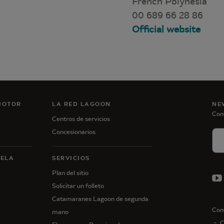
French Polynesia
00 689 66 28 86
Official website
MOTOR
LA RED LAGOON
NE
Con
Centros de servicios
Concesionarios
VELA
SERVICIOS
Plan del sitio
Solicitar un folleto
Catamaranes Lagoon de segunda
Con
mano
C