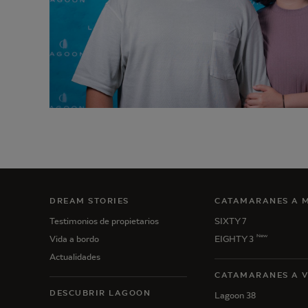
DREAM STORIES
CATAMARANES A 
Testimonios de propietarios
SIXTY 7
New
Vida a bordo
EIGHTY 3
Actualidades
CATAMARANES A 
DESCUBRIR LAGOON
Lagoon 38