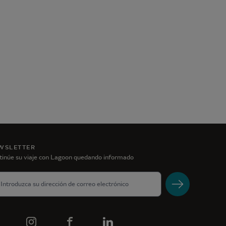
WSLETTER
tinúe su viaje con Lagoon quedando informado