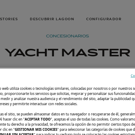
STORIES
DESCUBRIR LAGOON
CONFIGURADOR
CONCESIONARIOS
YACHT MASTER
Co
o web utiliza cookies o tecnologías similares, colocadas por nosotros o por nuestros s
tio, proporcionarte los servicios que solicitas, mejorar y personalizar sus funcionalida
edir y analizar nuestra audiencia y el rendimiento del sitio, adaptar la publicidad qu
tereses y permitirte interactuar con redes sociales.
tas el sitio, se pueden almacenar datos en tu navegador o recuperarse de él, genera
l hacer clic en "
ACEPTAR TODO
", aceptas el uso de todas las cookies. Como valoram
e tu derecho a la privacidad, te ofrecemos la opción de no permitir ciertos tipos de
 clic en "
GESTIONAR MIS COOKIES
" para seleccionar las categorías de cookies que d
INUAR SIN ACEPTAR
" para indicar tu rechazo (solo se colocarán las cookies estricta