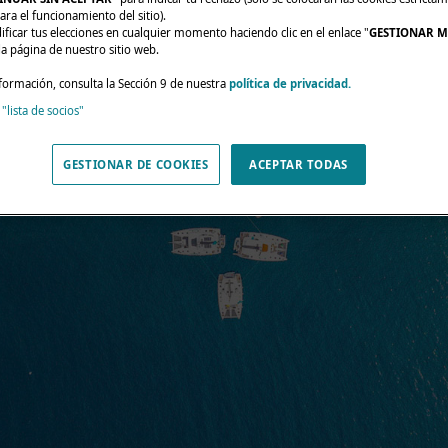
ara el funcionamiento del sitio).
ficar tus elecciones en cualquier momento haciendo clic en el enlace "
GESTIONAR M
da página de nuestro sitio web.
formación, consulta la Sección 9 de nuestra
política de privacidad.
 "lista de socios"
GESTIONAR DE COOKIES
ACEPTAR TODAS