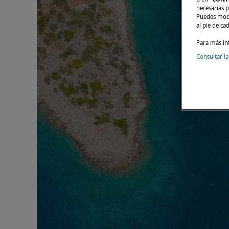
necesarias p
Puedes modi
al pie de ca
Para más in
Consultar la