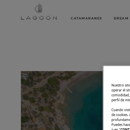
CATAMARANES
DREAM 
Nuestro siti
operar el si
comodidad, m
perfil de in
Cuando visi
de cookies. A
profundament
Puedes hacer
o en "
CONT