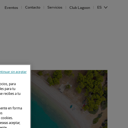
Contacto
Servicios
ES
Eventos
Club Lagoon
ntinuar sin aceptar
ocios, para
des para tu
e recibes a tu
lmente en forma
os
 cookies.
eseas aceptar,
mente