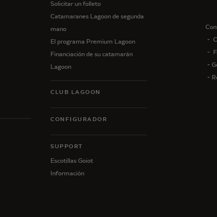
Solicitar un folleto
Catamaranes Lagoon de segunda
Con
mano
C
El programa Premium Lagoon
F
Financiación de su catamarán
G
Lagoon
R
CLUB LAGOON
CONFIGURADOR
N
SUPPORT
Escotillas Goiot
Información