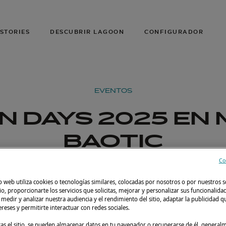
STORIES
DESCUBRIR LAGOON
CONFIGURADOR
EVENTOS
 DAYS 2025 EN
BAOTIC
Co
Marina Baotić,
Lagoon 38 , Lagoon 42 
o web utiliza cookies o tecnologías similares, colocadas por nosotros o por nuestros s
Croacia
Millenium , Lago
tio, proporcionarte los servicios que solicitas, mejorar y personalizar sus funcionalida
edir y analizar nuestra audiencia y el rendimiento del sitio, adaptar la publicidad qu
tereses y permitirte interactuar con redes sociales.
tas el sitio, se pueden almacenar datos en tu navegador o recuperarse de él, genera