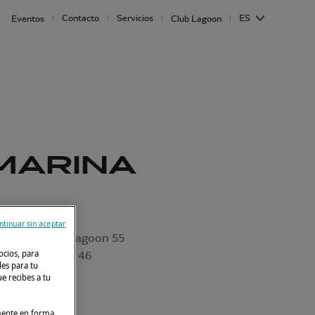
Contacto
Servicios
ES
Eventos
Club Lagoon
 MARINA
ntinuar sin aceptar
, Lagoon 51 , Lagoon 55
ocios, para
on 43 , Lagoon 46
des para tu
e recibes a tu
lmente en forma