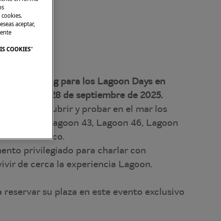
os
 cookies.
eseas aceptar,
mente
IS COOKIES
"
amer Yachting para los Lagoon Days en
a, del 26 al 28 de septiembre de 2025.
a para descubrir y probar en el mar los
Lagoon 42, Lagoon 43, Lagoon 46, Lagoon
entorno idílico.
nto privilegiado para charlar con
ivir de cerca la experiencia Lagoon.
 reservar su plaza en este evento exclusivo