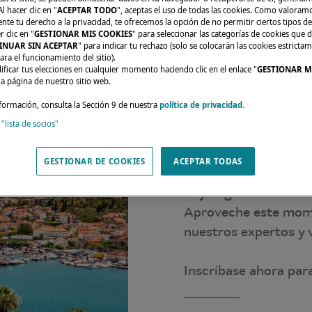
l hacer clic en "
ACEPTAR TODO
", aceptas el uso de todas las cookies. Como valoram
e tu derecho a la privacidad, te ofrecemos la opción de no permitir ciertos tipos de
 clic en "
GESTIONAR MIS COOKIES
" para seleccionar las categorías de cookies que d
INUAR SIN ACEPTAR
" para indicar tu rechazo (solo se colocarán las cookies estricta
ara el funcionamiento del sitio).
ficar tus elecciones en cualquier momento haciendo clic en el enlace "
GESTIONAR M
da página de nuestro sitio web.
formación, consulta la Sección 9 de nuestra
política de privacidad.
Únete a Lagoon y Kr
 "lista de socios"
Marina Baotić, Croaci
Una oportunidad únic
GESTIONAR DE COOKIES
ACEPTAR TODAS
modelos Lagoon 38, 
51 y Lagoon 55 en un 
Aproveche este mome
nuestros expertos y v
Inscríbase ahora para