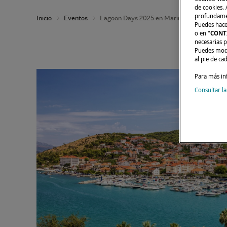
de cookies. A
profundament
Inicio
Eventos
Lagoon Days 2025 en Marina Baotic
Puedes hacer
o en "
CONT
necesarias p
Puedes modi
al pie de ca
Para más in
Consultar la