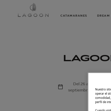
CATAMARANES
DREAM 
LAGOON
Del 26 al 28 de
Nuestro siti
septiembre de 2025
operar el si
comodidad, m
perfil de in
Cuando visi