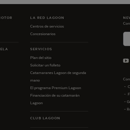
MOTOR
LA RED LAGOON
NE
Con
Centros de servicios
Concesionarios
VELA
SERVICIOS
Plan del sitio
Solicitar un folleto
Catamaranes Lagoon de segunda
Con
mano
C
El programa Premium Lagoon
F
Financiación de su catamarán
G
Lagoon
R
CLUB LAGOON