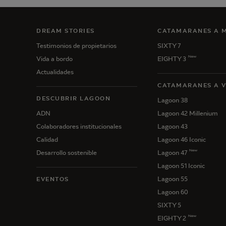
DREAM STORIES
CATAMARANES A 
Testimonios de propietarios
SIXTY 7
New
Vida a bordo
EIGHTY 3
Actualidades
CATAMARANES A 
DESCUBRIR LAGOON
Lagoon 38
ADN
Lagoon 42 Millenium
Colaboradores institucionales
Lagoon 43
Calidad
Lagoon 46 Iconic
New
Desarrollo sostenible
Lagoon 47
Lagoon 51 Iconic
Lagoon 55
EVENTOS
Lagoon 60
SIXTY 5
New
EIGHTY 2