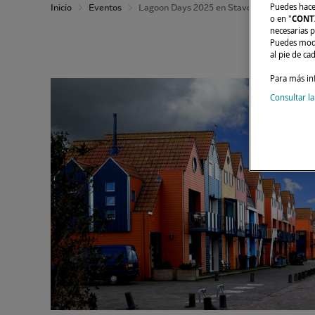
Puedes hacer
Inicio
Eventos
Lagoon Days 2025 en Stavoren
o en "
CONT
necesarias p
Puedes modi
al pie de ca
Para más in
Consultar la