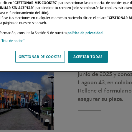
 clic en "
GESTIONAR MIS COOKIES
" para seleccionar las categorías de cookies que d
INUAR SIN ACEPTAR
" para indicar tu rechazo (solo se colocarán las cookies estricta
ara el funcionamiento del sitio).
ficar tus elecciones en cualquier momento haciendo clic en el enlace "
GESTIONAR M
da página de nuestro sitio web.
formación, consulta la Sección 9 de nuestra
política de privacidad.
 "lista de socios"
¡Únase a nosotros en
al Lagoon 43!
GESTIONAR DE COOKIES
ACEPTAR TODAS
Únase a nosotros en 
junio de 2025 y cono
Lagoon 43, en colabo
Rellene el formulario
asegurar su plaza.