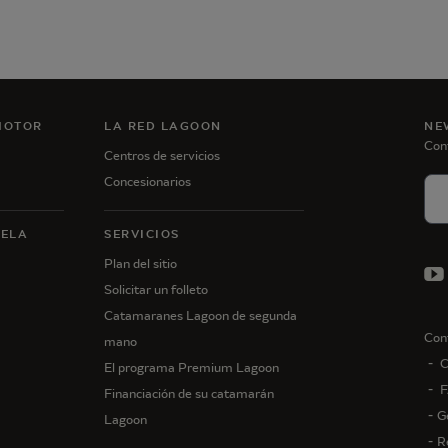
MOTOR
LA RED LAGOON
NE
Con
Centros de servicios
Concesionarios
VELA
SERVICIOS
Plan del sitio
Solicitar un folleto
Catamaranes Lagoon de segunda
Con
mano
C
El programa Premium Lagoon
F
Financiación de su catamarán
G
Lagoon
R