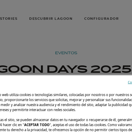
STORIES
DESCUBRIR LAGOON
CONFIGURADOR
EVENTOS
GOON DAYS 2025
STAVOREN
Co
o web utiliza cookies o tecnologías similares, colocadas por nosotros o por nuestros s
de junio de 2025
Stavoren, Países Bajos
Lag
tio, proporcionarte los servicios que solicitas, mejorar y personalizar sus funcionalida
edir y analizar nuestra audiencia y el rendimiento del sitio, adaptar la publicidad qu
tereses y permitirte interactuar con redes sociales.
tas el sitio, se pueden almacenar datos en tu navegador o recuperarse de él, genera
l hacer clic en "
ACEPTAR TODO
", aceptas el uso de todas las cookies. Como valoram
e tu derecho a la privacidad, te ofrecemos la opción de no permitir ciertos tipos de