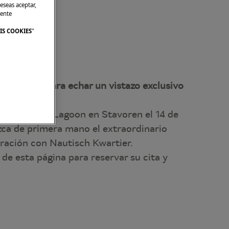
eseas aceptar,
mente
IS COOKIES
"
 Stavoren para echar un vistazo exclusivo
los Días del Lagoon en Stavoren el 14 de
zca de primera mano el extraordinario
ración con Nautisch Kwartier.
 de esta página para reservar su cita y