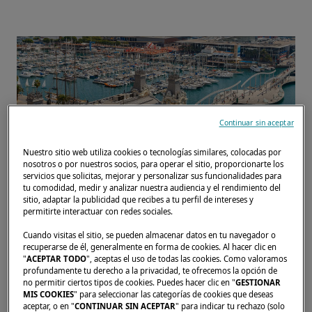
Continuar sin aceptar
Nuestro sitio web utiliza cookies o tecnologías similares, colocadas por
nosotros o por nuestros socios, para operar el sitio, proporcionarte los
servicios que solicitas, mejorar y personalizar sus funcionalidades para
Estaremos presentes en el famoso Salón
tu comodidad, medir y analizar nuestra audiencia y el rendimiento del
sitio, adaptar la publicidad que recibes a tu perfil de intereses y
Náutico de Barcelona. Le invitamos a
permitirte interactuar con redes sociales.
concertar una cita para conocernos y visitar
Cuando visitas el sitio, se pueden almacenar datos en tu navegador o
nuestros catamaranes en este entorno
recuperarse de él, generalmente en forma de cookies. Al hacer clic en
"
ACEPTAR TODO
", aceptas el uso de todas las cookies. Como valoramos
mágico.
profundamente tu derecho a la privacidad, te ofrecemos la opción de
no permitir ciertos tipos de cookies. Puedes hacer clic en "
GESTIONAR
MIS COOKIES
" para seleccionar las categorías de cookies que deseas
aceptar, o en "
CONTINUAR SIN ACEPTAR
" para indicar tu rechazo (solo