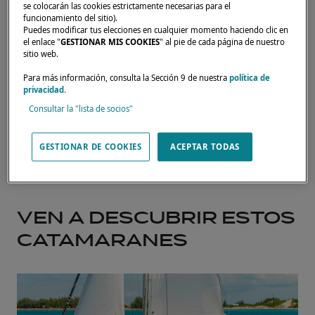
se colocarán las cookies estrictamente necesarias para el
funcionamiento del sitio).
Puedes modificar tus elecciones en cualquier momento haciendo clic en
Sitio web oficial
el enlace "
GESTIONAR MIS COOKIES
" al pie de cada página de nuestro
sitio web.
Para más información, consulta la Sección 9 de nuestra
política de
privacidad.
Consultar la "lista de socios"
GESTIONAR DE COOKIES
ACEPTAR TODAS
VEN A DESCUBRIR ESTOS
CATAMARANES