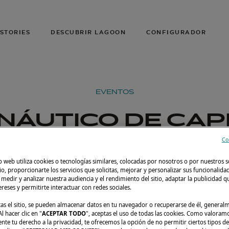
STORIES
DESCUBRIR LAGOON
CONFIGURADOR
EVENTOS
NÁUTICO DE CA
Co
 27 al 29 de octubre de 2023
Cape Town
Lag
o web utiliza cookies o tecnologías similares, colocadas por nosotros o por nuestros s
tio, proporcionarte los servicios que solicitas, mejorar y personalizar sus funcionalida
edir y analizar nuestra audiencia y el rendimiento del sitio, adaptar la publicidad qu
tereses y permitirte interactuar con redes sociales.
tas el sitio, se pueden almacenar datos en tu navegador o recuperarse de él, genera
l hacer clic en "
ACEPTAR TODO
", aceptas el uso de todas las cookies. Como valoram
e tu derecho a la privacidad, te ofrecemos la opción de no permitir ciertos tipos de