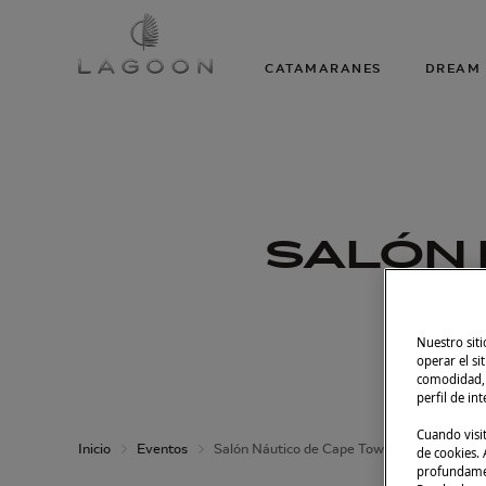
CATAMARANES
DREAM 
SALÓN 
Del
Nuestro siti
operar el si
comodidad, m
perfil de in
Cuando visi
Inicio
Eventos
Salón Náutico de Cape Town
de cookies. A
profundament