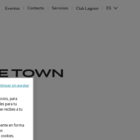
Contacto
Servicios
ES
Eventos
Club Lagoon
PE TOWN
ntinuar sin aceptar
oon 50
ocios, para
des para tu
e recibes a tu
lmente en forma
os
 cookies.