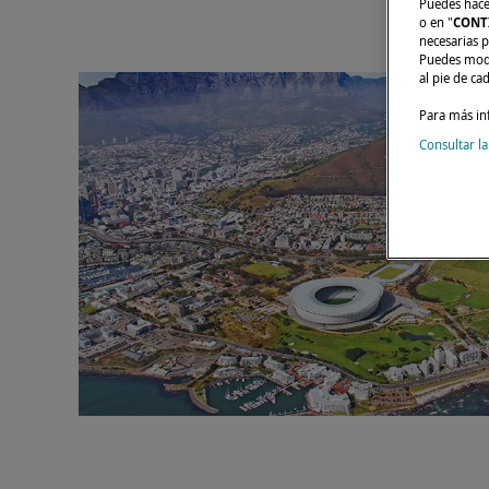
Puedes hacer
o en "
CONT
necesarias p
Puedes modi
al pie de ca
Para más in
Consultar la