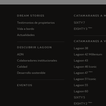
DREAM STORIES
CATAMARANES A 
Testimonios de propietarios
SIXTY 7
New
Vida a bordo
EIGHTY 3
Actualidades
CATAMARANES A 
DESCUBRIR LAGOON
Lagoon 38
ADN
Lagoon 42 Millenium
Colaboradores institucionales
Lagoon 43
Calidad
Lagoon 46 Iconic
New
Desarrollo sostenible
Lagoon 47
Lagoon 51 Iconic
Lagoon 55
EVENTOS
Lagoon 60
SIXTY 5
New
EIGHTY 2