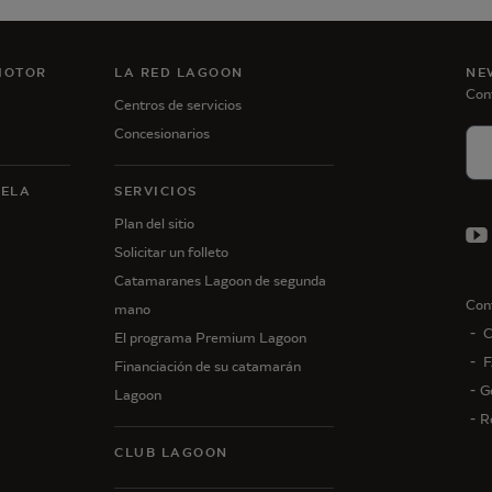
MOTOR
LA RED LAGOON
NE
Con
Centros de servicios
Concesionarios
VELA
SERVICIOS
Plan del sitio
Solicitar un folleto
Catamaranes Lagoon de segunda
Con
mano
C
El programa Premium Lagoon
F
Financiación de su catamarán
G
Lagoon
R
CLUB LAGOON