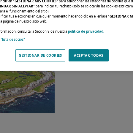
 clic en "
GESTIONAR MIS COOKIES
" para seleccionar las categorías de cookies que d
INUAR SIN ACEPTAR
" para indicar tu rechazo (solo se colocarán las cookies estricta
ara el funcionamiento del sitio).
ficar tus elecciones en cualquier momento haciendo clic en el enlace "
GESTIONAR M
da página de nuestro sitio web.
formación, consulta la Sección 9 de nuestra
política de privacidad.
 "lista de socios"
Del 27 al 29 de octub
GESTIONAR DE COOKIES
ACEPTAR TODAS
catamaranes. Estare
sus preguntas.