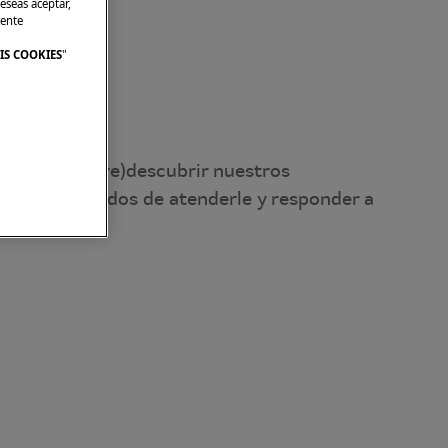
eseas aceptar,
mente
IS COOKIES
"
re, venga a (re)descubrir nuestros
mos encantados de atenderle y responder a