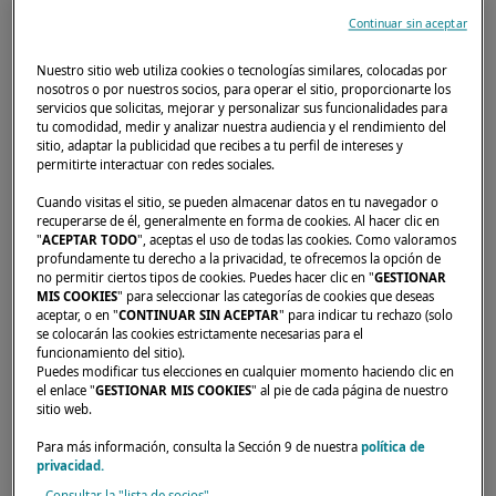
Continuar sin aceptar
Nuestro sitio web utiliza cookies o tecnologías similares, colocadas por
nosotros o por nuestros socios, para operar el sitio, proporcionarte los
servicios que solicitas, mejorar y personalizar sus funcionalidades para
tu comodidad, medir y analizar nuestra audiencia y el rendimiento del
sitio, adaptar la publicidad que recibes a tu perfil de intereses y
permitirte interactuar con redes sociales.
Cuando visitas el sitio, se pueden almacenar datos en tu navegador o
recuperarse de él, generalmente en forma de cookies. Al hacer clic en
"
ACEPTAR TODO
", aceptas el uso de todas las cookies. Como valoramos
profundamente tu derecho a la privacidad, te ofrecemos la opción de
no permitir ciertos tipos de cookies. Puedes hacer clic en "
GESTIONAR
MIS COOKIES
" para seleccionar las categorías de cookies que deseas
aceptar, o en "
CONTINUAR SIN ACEPTAR
" para indicar tu rechazo (solo
se colocarán las cookies estrictamente necesarias para el
funcionamiento del sitio).
Del 30 de noviembre al 3 de diciembre, venga
Puedes modificar tus elecciones en cualquier momento haciendo clic en
el enlace "
GESTIONAR MIS COOKIES
" al pie de cada página de nuestro
a (re)descubrir nuestros catamaranes.
sitio web.
Estaremos encantados de atenderle y
Para más información, consulta la Sección 9 de nuestra
política de
responder a sus preguntas.
privacidad.
Consultar la "lista de socios"