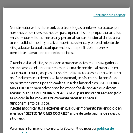
Continuar sin aceptar
Nuestro sitio web utiliza cookies o tecnologías similares, colocadas por
nosotros o por nuestros socios, para operar el sitio, proporcionarte los
servicios que solicitas, mejorar y personalizar sus funcionalidades para
tu comodidad, medir y analizar nuestra audiencia y el rendimiento del
sitio, adaptar la publicidad que recibes a tu perfil de intereses y
permitirte interactuar con redes sociales.
Cuando visitas el sitio, se pueden almacenar datos en tu navegador o
recuperarse de él, generalmente en forma de cookies. Al hacer clic en
"
ACEPTAR TODO
", aceptas el uso de todas las cookies. Como valoramos
profundamente tu derecho a la privacidad, te ofrecemos la opción de
no permitir ciertos tipos de cookies. Puedes hacer clic en "
GESTIONAR
MIS COOKIES
" para seleccionar las categorías de cookies que deseas
aceptar, o en "
CONTINUAR SIN ACEPTAR
" para indicar tu rechazo (solo
se colocarán las cookies estrictamente necesarias para el
funcionamiento del sitio).
Del 28 al 30 de marzo, venga a (re)descubrir
Puedes modificar tus elecciones en cualquier momento haciendo clic en
el enlace "
GESTIONAR MIS COOKIES
" al pie de cada página de nuestro
nuestro catamarán Lagoon 42 en Ceiba en un
sitio web.
hermoso lugar. Estaremos encantados de
Para más información, consulta la Sección 9 de nuestra
política de