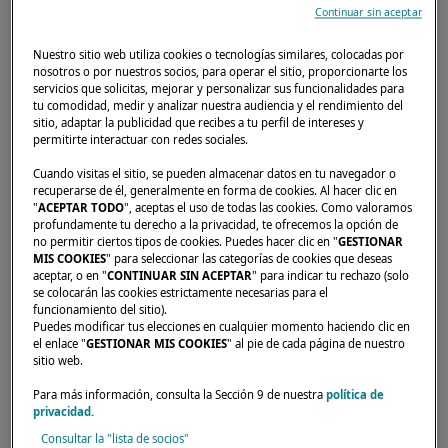
Continuar sin aceptar
Nuestro sitio web utiliza cookies o tecnologías similares, colocadas por
nosotros o por nuestros socios, para operar el sitio, proporcionarte los
servicios que solicitas, mejorar y personalizar sus funcionalidades para
tu comodidad, medir y analizar nuestra audiencia y el rendimiento del
sitio, adaptar la publicidad que recibes a tu perfil de intereses y
permitirte interactuar con redes sociales.
Cuando visitas el sitio, se pueden almacenar datos en tu navegador o
recuperarse de él, generalmente en forma de cookies. Al hacer clic en
"
ACEPTAR TODO
", aceptas el uso de todas las cookies. Como valoramos
profundamente tu derecho a la privacidad, te ofrecemos la opción de
no permitir ciertos tipos de cookies. Puedes hacer clic en "
GESTIONAR
MIS COOKIES
" para seleccionar las categorías de cookies que deseas
aceptar, o en "
CONTINUAR SIN ACEPTAR
" para indicar tu rechazo (solo
se colocarán las cookies estrictamente necesarias para el
Conozca Lagoon en el Salón Náutico de Río
funcionamiento del sitio).
del 27 de abril al 5 de mayo de 2024 y
Puedes modificar tus elecciones en cualquier momento haciendo clic en
el enlace "
GESTIONAR MIS COOKIES
" al pie de cada página de nuestro
descubra nuestro modelo Lagoon 46.
sitio web.
Para más información, consulta la Sección 9 de nuestra
política de
privacidad.
Consultar la "lista de socios"