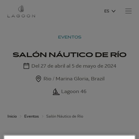
ES
EVENTOS
SALÓN NÁUTICO DE RÍO
Del 27 de abril al 5 de mayo de 2024
Rio / Marina Gloria, Brazil
Lagoon 46
Inicio
Eventos
Salón Náutico de Río