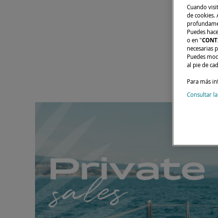
Cuando visi
de cookies. A
profundament
Puedes hacer
o en "
CONT
necesarias p
Puedes modi
al pie de ca
Para más in
Consultar la