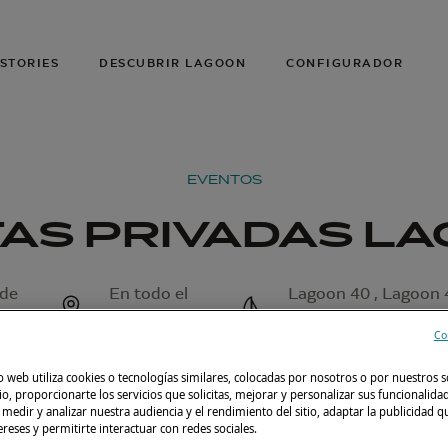
STORIES
DESCUBRIR LAGOON
CONFIGURADOR
EVENTOS
AS PRIVADAS L
 de
En todo el
Lagoon 40 , Lagoon 4
mundo
La
Co
o web utiliza cookies o tecnologías similares, colocadas por nosotros o por nuestros s
tio, proporcionarte los servicios que solicitas, mejorar y personalizar sus funcionalida
edir y analizar nuestra audiencia y el rendimiento del sitio, adaptar la publicidad qu
tereses y permitirte interactuar con redes sociales.