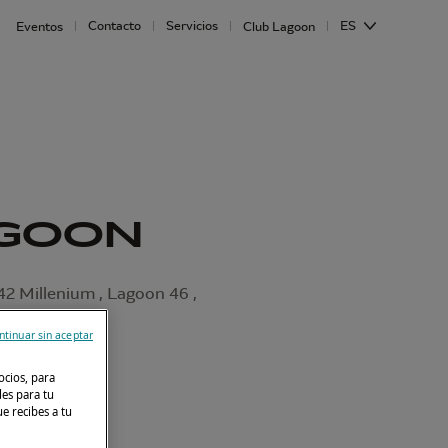
Contacto
Servicios
ES
Eventos
Club Lagoon
AGOON
2 Millenium , Lagoon 46 ,
goon 51
ntinuar sin aceptar
ocios, para
des para tu
e recibes a tu