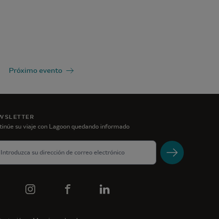
Próximo evento
WSLETTER
tinúe su viaje con Lagoon quedando informado