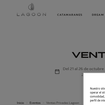
CATAMARANES
DREAM 
VENT
Del 21 al 26 de octubre
2024
Nuestro siti
operar el si
comodidad, m
perfil de in
Inicio
Eventos
Ventas Privadas Lagoon