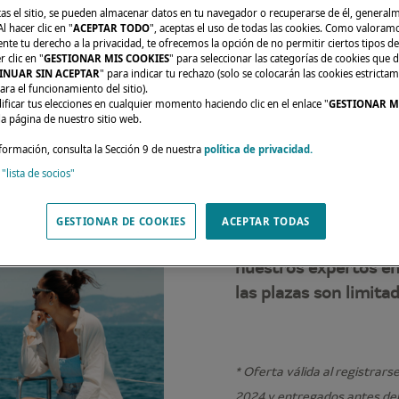
tas el sitio, se pueden almacenar datos en tu navegador o recuperarse de él, genera
l hacer clic en "
ACEPTAR TODO
", aceptas el uso de todas las cookies. Como valoram
e tu derecho a la privacidad, te ofrecemos la opción de no permitir ciertos tipos de
 clic en "
GESTIONAR MIS COOKIES
" para seleccionar las categorías de cookies que d
INUAR SIN ACEPTAR
" para indicar tu rechazo (solo se colocarán las cookies estricta
ara el funcionamiento del sitio).
¡No te pierdas las v
ficar tus elecciones en cualquier momento haciendo clic en el enlace "
GESTIONAR M
del 21 al 26 de octub
da página de nuestro sitio web.
formación, consulta la Sección 9 de nuestra
política de privacidad.
Descubre nuestra exc
 "lista de socios"
Lagoon 42
,
Lagoon 
barcos disponibles p
GESTIONAR DE COOKIES
ACEPTAR TODAS
Estas ventas privad
nuestros expertos e
las plazas son limita
* Oferta válida al registrars
2024 y entregados antes del