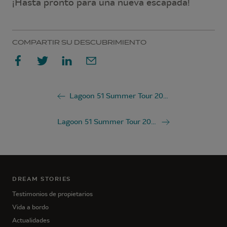
¡Hasta pronto para una nueva escapada!
COMPARTIR SU DESCUBRIMIENTO
Lagoon 51 Summer Tour 2022 – Novena escala en Olbia, Italia
Lagoon 51 Summer Tour 2022 – Décima escala en Ajaccio, Córcega
DREAM STORIES
Testimonios de propietarios
Vida a bordo
Actualidades