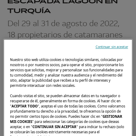
ESCAPADA LAGOON EN
TURQUÍA
Del 29 al 31 de agosto de 2022,
18 propietarios de catamaranes
Lagoon se reunieron en Turquía
Continuar sin aceptar
para compartir un momento
Nuestro sitio web utiliza cookies o tecnologías similares, colocadas por
nosotros o por nuestros socios, para operar el sitio, proporcionarte los
juntos durante una escapada
servicios que solicitas, mejorar y personalizar sus funcionalidades para
tu comodidad, medir y analizar nuestra audiencia y el rendimiento del
Lagoon.
sitio, adaptar la publicidad que recibes a tu perfil de intereses y
permitirte interactuar con redes sociales.
1 DE MARZO DE 2023
Cuando visitas el sitio, se pueden almacenar datos en tu navegador o
recuperarse de él, generalmente en forma de cookies. Al hacer clic en
"
ACEPTAR TODO
", aceptas el uso de todas las cookies. Como valoramos
Los participantes se congregaron en la
profundamente tu derecho a la privacidad, te ofrecemos la opción de
no permitir ciertos tipos de cookies. Puedes hacer clic en "
GESTIONAR
ciudad de Göcek. La tarde se animó con
MIS COOKIES
" para seleccionar las categorías de cookies que deseas
carreras de paddle y un taller de cócteles a
aceptar, o en "
CONTINUAR SIN ACEPTAR
" para indicar tu rechazo (solo
se colocarán las cookies estrictamente necesarias para el