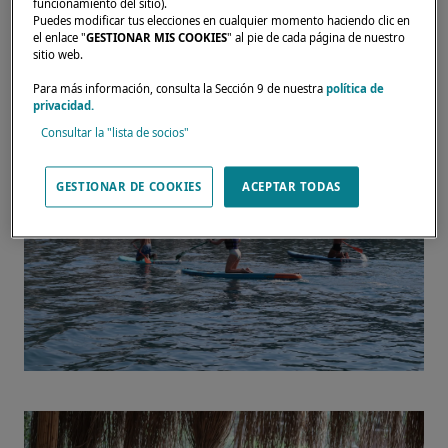
base de Chivas Regal. El día terminó con una
funcionamiento del sitio).
Puedes modificar tus elecciones en cualquier momento haciendo clic en
cena, que permitió a nuestros propietarios
el enlace "
GESTIONAR MIS COOKIES
" al pie de cada página de nuestro
dialogar sobre estos momentos compartidos.
sitio web.
Para más información, consulta la Sección 9 de nuestra
política de
privacidad.
Consultar la "lista de socios"
GESTIONAR DE COOKIES
ACEPTAR TODAS