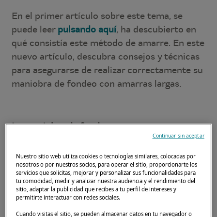
En el primer artículo sobre este tema, se
puede leer
pulsando aquí
, ha descubierto en
qué consistía este método de amarre. En este
nuevo artículo, descubra consejos y técnicas
para asegurarse de realizar correctamente su
maniobra de fondeo con amarras largas.
La maniobra de fondeo
Continuar sin aceptar
Es esencial asegurarse del buen agarre del
Nuestro sitio web utiliza cookies o tecnologías similares, colocadas por
ancla en el fondo. No puede arriesgar que,
nosotros o por nuestros socios, para operar el sitio, proporcionarte los
con viento de través, el ancla garree llevando
servicios que solicitas, mejorar y personalizar sus funcionalidades para
tu comodidad, medir y analizar nuestra audiencia y el rendimiento del
el barco a la costa.
sitio, adaptar la publicidad que recibes a tu perfil de intereses y
permitirte interactuar con redes sociales.
Cuando visitas el sitio, se pueden almacenar datos en tu navegador o