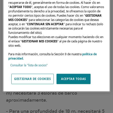
recuperarse de él, generalmente en forma de cookies. Al hacer clic en
Configuración:
"
ACEPTAR TODO
", aceptas el uso de todas las cookies. Como valoramos
profundamente tu derecho a la privacidad, te ofrecemos la opción de
no permitir ciertos tipos de cookies. Puedes hacer clic en "
GESTIONAR
Sea cual sea la línea de fondeo, debe
MIS COOKIES
" para seleccionar las categorías de cookies que deseas
aceptar, o en "
CONTINUAR SIN ACEPTAR
" para indicar tu rechazo (solo
considerar una relación de 5:1 (relación de la
se colocarán las cookies estrictamente necesarias para el
distancia horizontal con la profundidad del
funcionamiento del sitio).
Puedes modificar tus elecciones en cualquier momento haciendo clic en
agua. Existe una forma sencilla de estimarlo
el enlace "
GESTIONAR MIS COOKIES
" al pie de cada página de nuestro
utilizando la eslora de la embarcación como
sitio web.
unidad de medida al observar la extensión del
Para más información, consulta la Sección 9 de nuestra
política de
privacidad.
agua. Es más fácil visualizar 5 esloras de
Consultar la "lista de socios"
barco que una distancia de 65 m.
- Si la profundidad es de 6 metros, necesitará
GESTIONAR DE COOKIES
ACEPTAR TODAS
5 x 6 m. Para una embarcación de 40 pies (12
m) necesitará 3 esloras de barco
aproximadamente.
- Para una profundidad de 18 m, necesitará 5