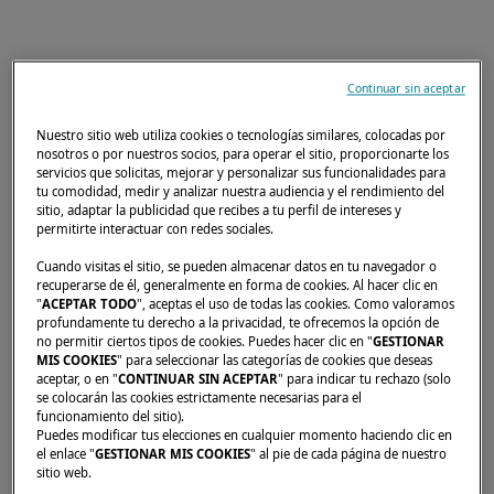
Breve vuelta atrás a los cursos de física del
Continuar sin aceptar
colegio: Ya sea una lucecita de un camarote o
Nuestro sitio web utiliza cookies o tecnologías similares, colocadas por
un radar, la cantidad de electricidad que
nosotros o por nuestros socios, para operar el sitio, proporcionarte los
consume un dispositivo se mide en
servicios que solicitas, mejorar y personalizar sus funcionalidades para
tu comodidad, medir y analizar nuestra audiencia y el rendimiento del
Amperios-hora (Ah): mperios hora (Ah): es el
sitio, adaptar la publicidad que recibes a tu perfil de intereses y
permitirte interactuar con redes sociales.
producto del consumo (expresado en
Amperios) y del tiempo de uso (h).
Cuando visitas el sitio, se pueden almacenar datos en tu navegador o
recuperarse de él, generalmente en forma de cookies. Al hacer clic en
"
ACEPTAR TODO
", aceptas el uso de todas las cookies. Como valoramos
Para calcular de un modo realista la cantidad
profundamente tu derecho a la privacidad, te ofrecemos la opción de
de electricidad necesaria en 24 horas, es
no permitir ciertos tipos de cookies. Puedes hacer clic en "
GESTIONAR
MIS COOKIES
" para seleccionar las categorías de cookies que deseas
preciso identificar todos los dispositivos de a
aceptar, o en "
CONTINUAR SIN ACEPTAR
" para indicar tu rechazo (solo
se colocarán las cookies estrictamente necesarias para el
bordo y conocer su consumo. Luego
funcionamiento del sitio).
podremos rellenar una tabla. De hecho le
Puedes modificar tus elecciones en cualquier momento haciendo clic en
el enlace "
GESTIONAR MIS COOKIES
" al pie de cada página de nuestro
aconsejamos disponer de dos, según el tipo
sitio web.