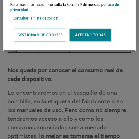
de navegación: fondeo/travesía,
Para más información, consulta la Sección 9 de nuestra
política de
privacidad.
Consultar la "lista de socios"
GESTIONAR DE COOKIES
ACEPTAR TODAS
Nos queda por conocer el consumo real de
cada dispositivo.
Lo encontraremos en el casquillo de una
bombilla, en la etiqueta del fabricante o en
los manuales de uso. Pero como no siempre
tendremos acceso a ello y como los
consumos anunciados son a menudo
optimistas,
lo mejor es tomarse el tiempo