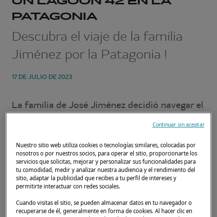
UN LAGOON 42 EN LA
PATAGONIA
Descubra el viaje de la familia
Jiménez por la Patagonia !
17 DE JULIO DE 2023
La familia de José Jiménez decidió navegar el
verano pasado ¡por la Patagonia !
Continuar sin aceptar
Como grandes navegantes, él y toda su
Nuestro sitio web utiliza cookies o tecnologías similares, colocadas por
familia, no temen la aventura.
nosotros o por nuestros socios, para operar el sitio, proporcionarte los
servicios que solicitas, mejorar y personalizar sus funcionalidades para
tu comodidad, medir y analizar nuestra audiencia y el rendimiento del
Así que fue en Puerto Natales donde
sitio, adaptar la publicidad que recibes a tu perfil de intereses y
alquilaron un
Lagoon 42
, Isla Jechica III
,
permitirte interactuar con redes sociales.
Cuando visitas el sitio, se pueden almacenar datos en tu navegador o
recuperarse de él, generalmente en forma de cookies. Al hacer clic en