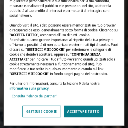
migliorare e personalizzare le sue funzionalità per la tua comodità,
misurare e analizzare il pubblico e le prestazioni del sito, adattare la
pubblicità al tuo profilo di interessi e permetterti di interagire con i
social network.
Quando visiti il sito, i dati possono essere memorizzati nel tuo browser
o recuperati da esso, generalmaente sotto forma di cookie. Cliccando su
"
ACCETTA TUTTO
", acconsenti all’uso di tutti i cookie.
Poiché attribuiamo grande importanza al rispetto della tua privacy, ti
offriamo la possibilità di non autorizzare determinati tipi di cookie. Puoi
cliccare su "
GESTISCI I MIEI COOKIE
" per selezionare le categorie di
cookie che desideri accettare, oppure su "
CONTINUA SENZA
ACCETTARE
" per indicare il tuo rifiuto (verranno quindi utilizzati solo i
cookie strettamente necessari al funzionamento del sito). Puoi
modificare le tue scelte in qualsiasi momento cliccando sul link
"
GESTISCI I MIEI COOKIE
" in fondo a ogni pagina del nostro sito.
Per ulteriori informazioni, consulta la Sezione 9 della nostra
informativa sulla privacy
.
Consulta l’"elenco dei partner"
GESTIRE I COOKIE
ACCETTARE TUTTO