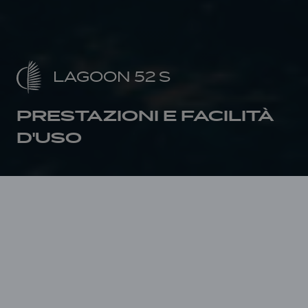
LAGOON 52 S
PRESTAZIONI E FACILITÀ
D'USO
Home page
Lagoon Heritage
Lagoon 52 S
La tuga offre una
silhouette elegante e
fluida con un ampio