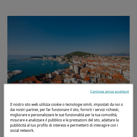
Continua senza accettare
Unitevi a noi per un'esperienza
Il nostro sito web utilizza cookie o tecnologie simili, impostati da noi o
indimenticabile ai Lagoon Days a Spalato, in
dai nostri partner, per far funzionare il sito, fornirti i servizi richiesti,
migliorare e personalizzare le sue funzionalità per la tua comodità,
Croazia, il 9 maggio 2025!
misurare e analizzare il pubblico e le prestazioni del sito, adattare la
Scoprite lo spirito Lagoon a bordo di una
pubblicità al tuo profilo di interessi e permetterti di interagire con i
social network.
straordinaria selezione di modelli, tra cui il