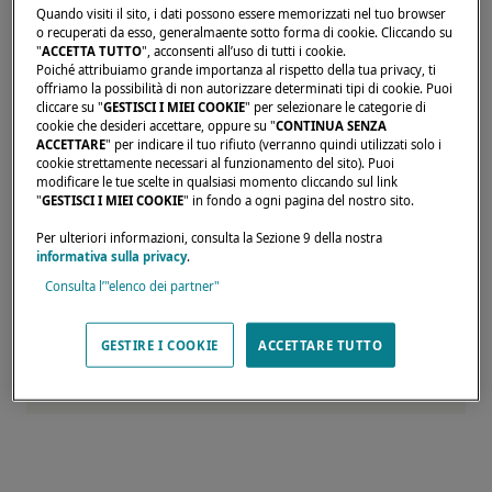
Quando visiti il sito, i dati possono essere memorizzati nel tuo browser
Lagoon 40, il Lagoon 42 Millenium, il Lagoon
o recuperati da esso, generalmaente sotto forma di cookie. Cliccando su
43, il Lagoon 46, il Lagoon 55 e il Sixty5.
"
ACCETTA TUTTO
", acconsenti all’uso di tutti i cookie.
Poiché attribuiamo grande importanza al rispetto della tua privacy, ti
Se sognate una crociera rilassante o
offriamo la possibilità di non autorizzare determinati tipi di cookie. Puoi
emozionanti avventure in mare, questa è
cliccare su "
GESTISCI I MIEI COOKIE
" per selezionare le categorie di
cookie che desideri accettare, oppure su "
CONTINUA SENZA
l'occasione perfetta per esplorare il vostro
ACCETTARE
" per indicare il tuo rifiuto (verranno quindi utilizzati solo i
cookie strettamente necessari al funzionamento del sito). Puoi
prossimo viaggio.
modificare le tue scelte in qualsiasi momento cliccando sul link
Non vediamo l'ora di darvi il benvenuto!
"
GESTISCI I MIEI COOKIE
" in fondo a ogni pagina del nostro sito.
Per ulteriori informazioni, consulta la Sezione 9 della nostra
informativa sulla privacy
.
Consulta l’"elenco dei partner"
GESTIRE I COOKIE
ACCETTARE TUTTO