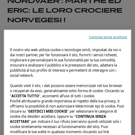
NORDVAER : MARTHE ED
ERIC: LE LORO CROCIERE
NORVEGESI !
Marthe ed Eric, a bordo del loro
Continua senza accettare
Lagoon 51, condividono le loro
Il nostro sito web utilizza cookie o tecnologie simili, impostati da noi o
offerte di crociere nei mari
dai nostri partner, per far funzionare il sito, fornirti i servizi richiesti,
migliorare e personalizzare le sue funzionalità per la tua comodità,
ghiacciati della Norvegia.
misurare e analizzare il pubblico e le prestazioni del sito, adattare la
pubblicità al tuo profilo di interessi e permetterti di interagire con i
social network.
16 APRILE 2024
Quando visiti il sito, i dati possono essere memorizzati nel tuo browser
o recuperati da esso, generalmaente sotto forma di cookie. Cliccando su
"
ACCETTA TUTTO
", acconsenti all’uso di tutti i cookie.
Giovani imprenditori, Marthe ed Eric hanno
Poiché attribuiamo grande importanza al rispetto della tua privacy, ti
lanciato il
loro progetto
unendo le loro
offriamo la possibilità di non autorizzare determinati tipi di cookie. Puoi
cliccare su "
GESTISCI I MIEI COOKIE
" per selezionare le categorie di
passioni : navigazione, natura e gastronomia.
cookie che desideri accettare, oppure su "
CONTINUA SENZA
ACCETTARE
" per indicare il tuo rifiuto (verranno quindi utilizzati solo i
Hanno poi acquistato un
Lagoon 51
per un
cookie strettamente necessari al funzionamento del sito). Puoi
progetto che gli sta a cuore, quello di
modificare le tue scelte in qualsiasi momento cliccando sul link