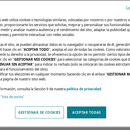
Co
o web utiliza cookies o tecnologías similares, colocadas por nosotros o por nuestros s
tio, proporcionarte los servicios que solicitas, mejorar y personalizar sus funcionalida
edir y analizar nuestra audiencia y el rendimiento del sitio, adaptar la publicidad qu
tereses y permitirte interactuar con redes sociales.
tas el sitio, se pueden almacenar datos en tu navegador o recuperarse de él, genera
l hacer clic en "
ACEPTAR TODO
", aceptas el uso de todas las cookies. Como valoram
e tu derecho a la privacidad, te ofrecemos la opción de no permitir ciertos tipos de
LAGOON 51: RUMBO HACIA NUEVOS HORIZONTES
 clic en "
GESTIONAR MIS COOKIES
" para seleccionar las categorías de cookies que d
INUAR SIN ACEPTAR
" para indicar tu rechazo (solo se colocarán las cookies estricta
ara el funcionamiento del sitio).
ON 51: RUMBO HA
ficar tus elecciones en cualquier momento haciendo clic en el enlace "
GESTIONAR M
da página de nuestro sitio web.
OS HORIZONTES
formación, consulta la Sección 9 de nuestra
política de privacidad.
 "lista de socios"
 presenta una circulación optimizada
GESTIONAR DE COOKIES
ACEPTAR TODAS
idez