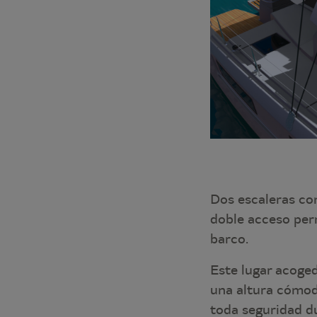
Dos escaleras con
doble acceso perm
barco.
Este lugar acoge
una altura cómoda
toda seguridad d