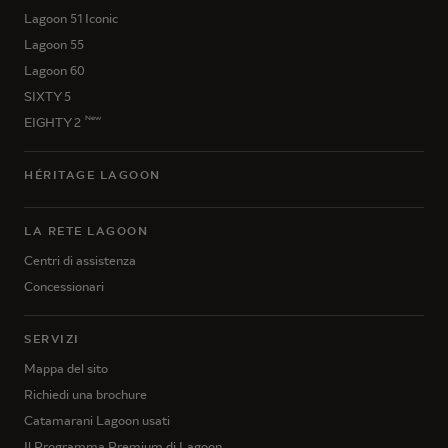
Lagoon 51 Iconic
Lagoon 55
Lagoon 60
SIXTY 5
New
EIGHTY 2
HÉRITAGE LAGOON
LA RETE LAGOON
Centri di assistenza
Concessionari
SERVIZI
Mappa del sito
Richiedi una brochure
Catamarani Lagoon usati
Il Programma Premium di Lagoon