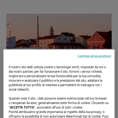
Continua senza accettare
Il nostro sito web utilizza cookie o tecnologie simili, impostati da noi o
dai nostri partner, per far funzionare il sito, fornirti i servizi richiesti,
migliorare e personalizzare le sue funzionalità per la tua comodità,
misurare e analizzare il pubblico e le prestazioni del sito, adattare la
Incontrate i nostri team al Biograd Boat
pubblicità al tuo profilo di interessi e permetterti di interagire con i
social network.
Show e cogliete l'occasione per visitare i
Quando visiti il sito, i dati possono essere memorizzati nel tuo browser
nostri modelli.
o recuperati da esso, generalmaente sotto forma di cookie. Cliccando su
"
ACCETTA TUTTO
", acconsenti all’uso di tutti i cookie.
Poiché attribuiamo grande importanza al rispetto della tua privacy, ti
offriamo la possibilità di non autorizzare determinati tipi di cookie. Puoi