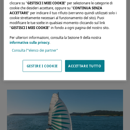
cliccare su "
GESTISCI I MIEI COOKIE
" per selezionare le categorie di
cookie che desideri accettare, oppure su "
CONTINUA SENZA
ACCETTARE
" per indicare il tuo rifiuto (verranno quindi utilizzati solo i
cookie strettamente necessari al funzionamento del sito). Puoi
modificare le tue scelte in qualsiasi momento cliccando sul link
"
GESTISCI I MIEI COOKIE
" in fondo a ogni pagina del nostro sito.
Per ulteriori informazioni, consulta la Sezione 9 della nostra
informativa sulla privacy
.
Consulta l’"elenco dei partner"
VIENI A SCOPRIRE
GESTIRE I COOKIE
ACCETTARE TUTTO
QUESTI CATAMARANI