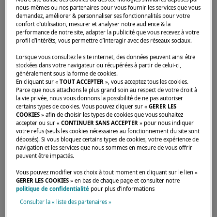
VOYAGER TOUTE
nous-mêmes ou nos partenaires pour vous fournir les services que vous
demandez, améliorer & personnaliser ses fonctionnalités pour votre
L’ANNÉE EN CATAMARAN
confort d’utilisation, mesurer et analyser notre audience & la
performance de notre site, adapter la publicité que vous recevez à votre
: COMMENT BIEN
profil d’intérêts, vous permettre d’interagir avec des réseaux sociaux.
PRÉPARER VOTRE
Lorsque vous consultez le site internet, des données peuvent ainsi être
stockées dans votre navigateur ou récupérées à partir de celui-ci,
PROJET ?
généralement sous la forme de cookies.
En cliquant sur «
TOUT ACCEPTER
», vous acceptez tous les cookies.
Vous rêvez de partir plusieurs mois en
Parce que nous attachons le plus grand soin au respect de votre droit à
la vie privée, nous vous donnons la possibilité de ne pas autoriser
catamaran ? Itinéraire, budget, autonomie,
certains types de cookies. Vous pouvez cliquer sur «
GERER LES
COOKIES
» afin de choisir les types de cookies que vous souhaitez
vie à bord, entretien… Découvrez les clés pour
accepter ou sur «
CONTINUER SANS ACCEPTER
» pour nous indiquer
préparer votre grande croisière et construire
votre refus (seuls les cookies nécessaires au fonctionnement du site sont
déposés). Si vous bloquez certains types de cookies, votre expérience de
un projet de voyage cohérent avec nos
navigation et les services que nous sommes en mesure de vous offrir
conseils
peuvent être impactés.
Vous pouvez modifier vos choix à tout moment en cliquant sur le lien «
GERER LES COOKIES
» en bas de chaque page et consulter notre
Lire l'article
politique de confidentialité
pour plus d’informations
Consulter la « liste des partenaires »