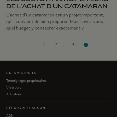
DE L’ACHAT D’UN CATAMARAN
L’achat d’un catamaran est un projet important,
qu’il convient de bien préparer. Mais savez-vous
quel budget y consacrer exactement ?
…
1
2
6
DREAM STORIES
Témoignages propriétaires
Vie à bord
Actualités
DÉCOUVRIR LAGOON
ADN