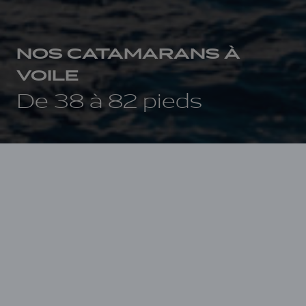
NOS CATAMARANS À
VOILE
De 38 à 82 pieds
LA GAMME
Du catamaran habitable au grand voyage,
Lagoon décline ses catamarans à voile pour
toutes les ambitions de navigation.