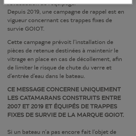
l’évacuation de l’équipage.
Depuis 2019, une campagne de rappel est en
vigueur concernant ces trappes fixes de
survie GOIOT.
Cette campagne prévoit l’installation de
pièces de retenue destinées à maintenir le
vitrage en place en cas de décollement, afin
de limiter le risque de chute du verre et
d’entrée d’eau dans le bateau.
CE MESSAGE CONCERNE UNIQUEMENT
LES CATAMARANS CONSTRUITS ENTRE
2007 ET 2019 ET ÉQUIPÉS DE TRAPPES
FIXES DE SURVIE DE LA MARQUE GOIOT.
Si un bateau n’a pas encore fait l’objet de