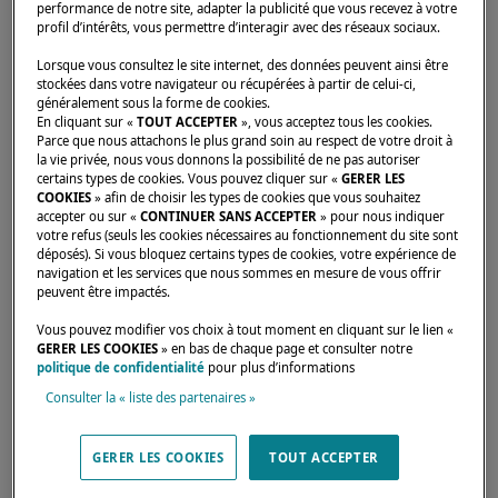
performance de notre site, adapter la publicité que vous recevez à votre
concernant le rappel produit GOIOT relatif
profil d’intérêts, vous permettre d’interagir avec des réseaux sociaux.
aux trappes fixes de survie équipant certains
Lorsque vous consultez le site internet, des données peuvent ainsi être
catamarans Lagoon.
stockées dans votre navigateur ou récupérées à partir de celui-ci,
généralement sous la forme de cookies.
En cliquant sur «
TOUT ACCEPTER
», vous acceptez tous les cookies.
Pour rappel, nos catamarans sont équipés
Parce que nous attachons le plus grand soin au respect de votre droit à
d’issues de secours en cas de chavirement
la vie privée, nous vous donnons la possibilité de ne pas autoriser
certains types de cookies. Vous pouvez cliquer sur «
GERER LES
afin de répondre aux exigences
COOKIES
» afin de choisir les types de cookies que vous souhaitez
accepter ou sur «
CONTINUER SANS ACCEPTER
» pour nous indiquer
réglementaires et aux normes CE de sécurité
votre refus (seuls les cookies nécessaires au fonctionnement du site sont
applicables aux catamarans.
déposés). Si vous bloquez certains types de cookies, votre expérience de
navigation et les services que nous sommes en mesure de vous offrir
peuvent être impactés.
Depuis 2007, nous avons installé des trappes
Vous pouvez modifier vos choix à tout moment en cliquant sur le lien «
fixes de la marque GOIOT, composées d’un
GERER LES COOKIES
» en bas de chaque page et consulter notre
verre « Securit » collé sur un cadre en
politique de confidentialité
pour plus d’informations
aluminium et vissé sur chaque coque.
Consulter la « liste des partenaires »
En cas de chavirement du bateau, le verre de
GERER LES COOKIES
TOUT ACCEPTER
la trappe doit être brisé, permettant ainsi