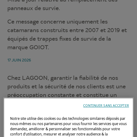
panneaux de survie.
Ce message concerne uniquement les
catamarans construits entre 2007 et 2019 et
équipés de trappes fixes de survie de la
marque GOIOT.
17 JUIN 2026
Chez LAGOON, garantir la fiabilité de nos
produits et la sécurité de nos clients est une
préoccupation constante et constitue un
objectif primordial lors de la construction de
CONTINUER SANS ACCEPTER
nos bateaux.
Notre site utilise des cookies ou des technologies similaires déposés par
nous-mêmes ou nos partenaires pour vous fournir les services que vous
C’est pourquoi nous pensons qu’il est
demandez, améliorer & personnaliser ses fonctionnalités pour votre
important de communiquer une nouvelle fois
confort d’utilisation, mesurer et analyser notre audience & la