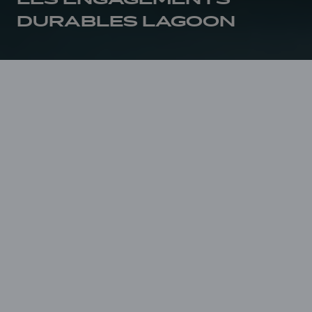
DURABLES LAGOON
Accueil
Développement durable
A chaque étape de la vie
d’un catamaran, Lagoon
s’engage à travailler
main dans la main avec
ses équipes et son