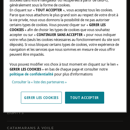
stockées dans votre navigateur ou récupérées à partir de celui-ci,
Témoignages propriétaires
généralement sous la forme de cookies.
En cliquant sur «
TOUT ACCEPTER
», vous acceptez tous les cookies.
Vie à bord
Parce que nous attachons le plus grand soin au respect de votre droit à
Actualités
la vie privée, nous vous donnons la possibilité de ne pas autoriser
certains types de cookies. Vous pouvez cliquer sur «
GERER LES
COOKIES
» afin de choisir les types de cookies que vous souhaitez
DÉCOUVRIR LAGOON
accepter ou sur «
CONTINUER SANS ACCEPTER
» pour nous indiquer
votre refus (seuls les cookies nécessaires au fonctionnement du site sont
ADN
déposés). Si vous bloquez certains types de cookies, votre expérience de
navigation et les services que nous sommes en mesure de vous offrir
Partenaires Institutionnels
peuvent être impactés.
Développement durable
Vous pouvez modifier vos choix à tout moment en cliquant sur le lien «
Qualité
GERER LES COOKIES
» en bas de chaque page et consulter notre
politique de confidentialité
pour plus d’informations
ÉVÈNEMENTS
Consulter la « liste des partenaires »
CATAMARANS À MOTEUR
GERER LES COOKIES
TOUT ACCEPTER
SIXTY 7
New
EIGHTY 3
CATAMARANS À VOILE