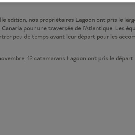
le édition, nos propriétaires Lagoon ont pris le lar
 Canaria pour une traversée de l’Atlantique. Les éq
ntrer peu de temps avant leur départ pour les acco
ovembre, 12 catamarans Lagoon ont pris le départ d