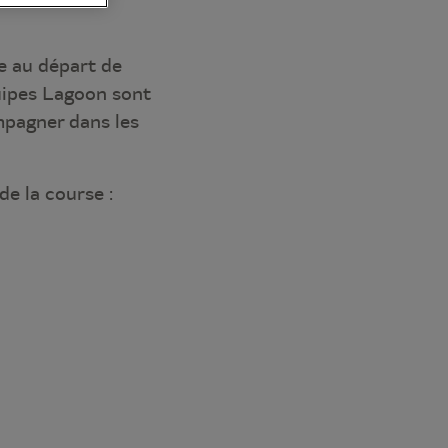
ge au départ de
uipes Lagoon sont
mpagner dans les
e la course :