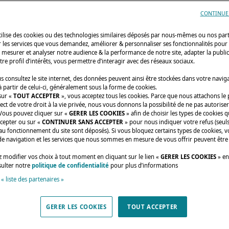
CONTINUE
utilise des cookies ou des technologies similaires déposés par nous-mêmes ou nos par
r les services que vous demandez, améliorer & personnaliser ses fonctionnalités pour
n, mesurer et analyser notre audience & la performance de notre site, adapter la publi
tre profil d’intérêts, vous permettre d’interagir avec des réseaux sociaux.
 consultez le site internet, des données peuvent ainsi être stockées dans votre navig
 partir de celui-ci, généralement sous la forme de cookies.
sur «
TOUT ACCEPTER
», vous acceptez tous les cookies. Parce que nous attachons le
Départ pour l'ARC 2022
ect de votre droit à la vie privée, nous vous donnons la possibilité de ne pas autoriser
 Vous pouvez cliquer sur «
GERER LES COOKIES
» afin de choisir les types de cookies 
ccepter ou sur «
CONTINUER SANS ACCEPTER
» pour nous indiquer votre refus (seuls
RT POUR L'ARC 
au fonctionnement du site sont déposés). Si vous bloquez certains types de cookies, v
de navigation et les services que nous sommes en mesure de vous offrir peuvent être
 modifier vos choix à tout moment en cliquant sur le lien «
GERER LES COOKIES
» en
entre amis ou en couple, avec des enf
sulter notre
politique de confidentialité
pour plus d’informations
expérimentés … l’Atlantic Rally for Cr
 « liste des partenaires »
 qui s’adresse à tous.
GERER LES COOKIES
TOUT ACCEPTER